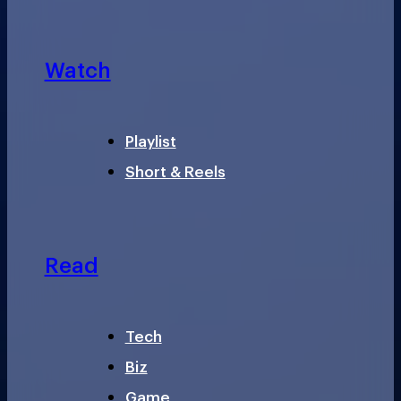
Watch
Playlist
Short & Reels
Read
Tech
Biz
Game