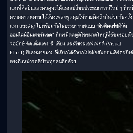
แรกที่ศิลปินและคนดูจะได้แลกเปลี่ยนประสบการณ์ใหม่ ๆ ที่เห
ความคาดหมาย ได้ร้องเพลงพูดคุยให้หายคิดถึงกันร่วมกันครั้ง
แรก และสนุกไปพร้อมกันในบรรยากาศแบบ “
มิวสิคเฟสติวัล
ออนไลน์อินเตอร์แอค
” ที่เนรมิตสตูดิโอขนาดใหญ่ที่ล้อมรอบด้
จอยักษ์ จัดเต็มแสง-สี-เสียง และวิชวลเอฟเฟกต์ (Visual
Effect) พิเศษมากมาย ที่เรียกได้ว้ายกโปรดักชันคอนเสิร์ตจริงส
ตรงถึงหน้าจอที่บ้านทุกคนอีกด้วย