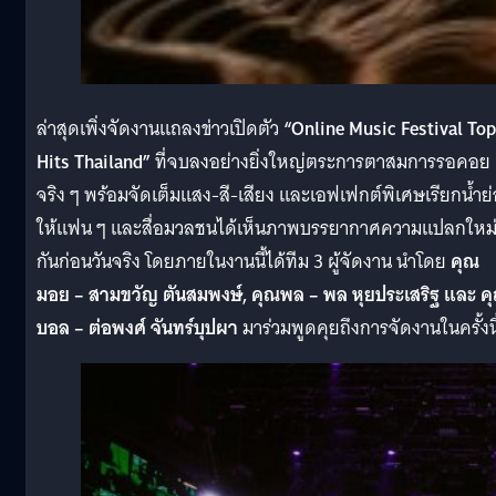
ล่าสุดเพิ่งจัดงานแถลงข่าวเปิดตัว
“Online Music Festival Top
Hits Thailand”
ที่จบลงอย่างยิ่งใหญ่ตระการตาสมการรอคอย
จริง ๆ พร้อมจัดเต็มแสง-สี-เสียง และเอฟเฟกต์พิเศษเรียกน้ำย
ให้แฟน ๆ และสื่อมวลชนได้เห็นภาพบรรยากาศความแปลกใหม
กันก่อนวันจริง โดยภายในงานนี้ได้ทีม 3 ผู้จัดงาน นำโดย
คุณ
มอย – สามขวัญ ตันสมพงษ์, คุณพล – พล หุยประเสริฐ และ ค
บอล – ต่อพงศ์ จันทร์บุปผา
มาร่วมพูดคุยถึงการจัดงานในครั้งน