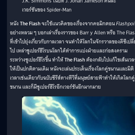
J.K. Simmons ในบท J. Jonah Jameson คนละ
เวอร์ชันของ Spider-Man
หนัง
The Flash
จะใช้แนวคิดของเรื่องจากคอมิกตอน
Flashpoi
อย่างหลวม ๆ บอกเล่าเรื่องราวของ Barr y Allen หรือ The Fla
ที่เข้าไปยุ่งเกี่ยวกับกาลเวลา จนทำให้โลกในจักรวาลของดีซีเปลี
ไป เหล่าซูเปอร์ฮีโรบนโลกได้ทำการแบ่งฝ่ายและก่อสงคราม
ระหว่างซูเปอร์ฮีโรขึ้น ทำให้
The Flash
ต้องกลับไปแก้ไขเส้นเวล
ให้เป็นปกติตามเดิม หนังจะเล่นประเด็นเรื่องโลกคู่ขนานและมิติ
เวลาเช่นเดียวกับฉบับซีรีส์ทางทีวีที่มนุษย์สายฟ้าทำให้เกิดโลกคู่
ขนาน และก็มีซูเปอร์ฮีโรอีกเวอร์ชันอีกมากมาย