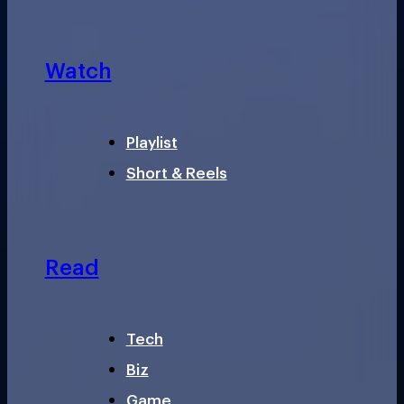
Watch
Playlist
Short & Reels
Read
Tech
Biz
Game