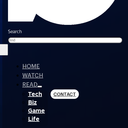
Search
HOME
WATCH
READ
Tech
CONTACT
Biz
Game
Life