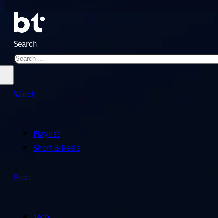
Search
Watch
Playlist
Short & Reels
Read
Tech