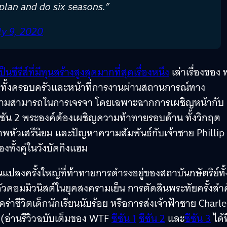
 plan and do six seasons.”
ly 9, 2020
ซีรีส์ที่มีทุนสร้างสูงสุดมากที่สุดเรื่องหนึง
เล่าเรื่องของ 
เร้า ทั้งครอบครัวและหน้าที่การงานผ่านสถานการณ์ทาง
ะความสามารถในการเจรจา โดยเฉพาะฉากการเผชิญหน้ากับ
ีซัน 2 พระองค์ต้องเผชิญความท้าทายรอบด้าน ทั้งวิกฤต
าพหัวเสรีนิยม และปัญหาความสัมพันธ์กับเจ้าชาย Phillip
ทั้งคู่ในวังบัคกิงแฮม
นแปลงครั้งใหญ่ที่ท้าทายการดำรงอยู่ของสถาบันกษัตริย์ทั้
ลัวคอมมิวนิสต์ในยุคสงครามเย็น การตัดสินพระทัยครั้งสำ
คร่าชีวิตเด็กนักเรียนนับร้อย หรือการส่งเจ้าฟ้าชาย Charle
์ (อ่านรีวิวฉบับเต็มของ WTF
ซีซัน 1
ซีซัน 2
และ
ซีซัน 3
ได้ที