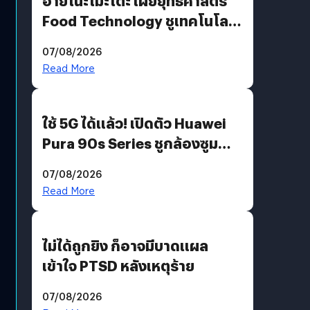
อายิโนะโมะโต๊ะ เผยยุทธศาสตร์
Food Technology ชูเทคโนโลยี
“AminoScience” เจาะอินไซต์ผู้
07/08/2026
บริโภคและ B2B
Read More
ใช้ 5G ได้แล้ว! เปิดตัว Huawei
Pura 90s Series ชูกล้องซูม
200 MP ในรุ่นท็อป
07/08/2026
Read More
ไม่ได้ถูกยิง ก็อาจมีบาดแผล
เข้าใจ PTSD หลังเหตุร้าย
07/08/2026