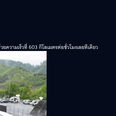
วยความเร็วที่ 603 กิโลเมตรต่อชั่วโมงเลยทีเดียว