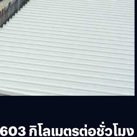
 603 กิโลเมตรต่อชั่วโมง