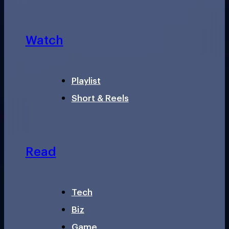
Watch
Playlist
Short & Reels
Read
Tech
Biz
Game