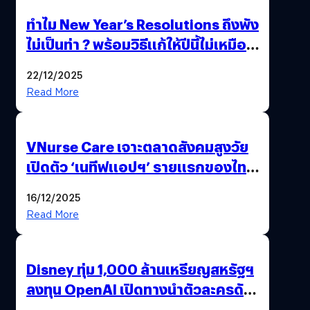
ทำไม New Year’s Resolutions ถึงพัง
ไม่เป็นท่า ? พร้อมวิธีแก้ให้ปีนี้ไม่เหมือน
เดิม
22/12/2025
Read More
VNurse Care เจาะตลาดสังคมสูงวัย
เปิดตัว ‘เนทีฟแอปฯ’ รายแรกของไทย
รวมบริการดูแลผู้สูงอายุ-ผู้ป่วย ครบ
16/12/2025
จบในที่เดียว
Read More
Disney ทุ่ม 1,000 ล้านเหรียญสหรัฐฯ
ลงทุน OpenAI เปิดทางนำตัวละครดัง
มาสร้างวิดีโอ AI ผ่าน Sora