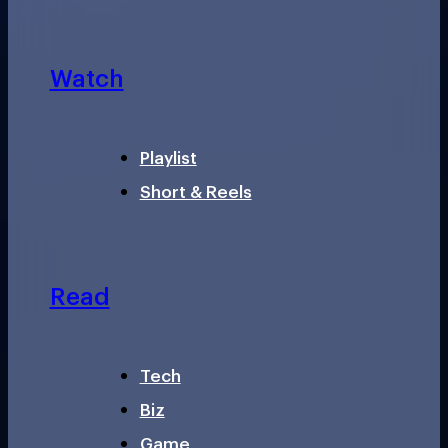
Watch
Playlist
Short & Reels
Read
Tech
Biz
Game