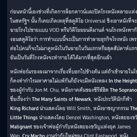
ก่อนหน้านี้เองช่วงที่เกิดการล็อกดาวน์และปิดโรงหนังหลายแห่
ในสหรัฐฯ นั้น ก็เคยเกิดเหตุที่สตูดิโอ Universal ชิงเอาหนังที่จะ
ฉายโรงไปขายแบบ VOD หรือวิดีโอออนดีมานด์ จนโรงหนังพาก
งอนสตูดิโอว่า การทำแบบนี้จะเป็นการทำลายธุรกิจโรงหนัง เพ
ต่อไปคนก็จะไม่มาดูหนังในวันฉายในวันแรกหรือสุดสัปดาห์แร
อันเป็นวันที่โรงหนังจะทำรายได้ได้มากที่สุดอีกแล้ว
หนังฟอร์มรองลงมาจากเรื่องที่บอกไปข้างต้น แต่ถ้าเข้าฉายในโ
ก็คงทำกำไรมหาศาลไม่แพ้กันก็ยังจะมีหนังเพลง
In the Heigh
ของผู้กำกับ Jon M. Chu, หนังภาคต้นของซีรีส์ฮิต
The Soprano
ชื่อเรื่องว่า
The Many Saints of Newark
, หนังประวัตินักกีฬา
King Richard
นำแสดงโดย Will Smith, หนังอาชญากรรม
Th
Little Things
นำแสดงโดย Denzel Washington, หนังสยองขว
Malignant
ของเจ้าพ่อผู้กำกับหนังสยองขวัญแห่งยุค James
Wan,
Cry Macho
งานกำกับใหม่ของ Clint Eastwood, หนัง