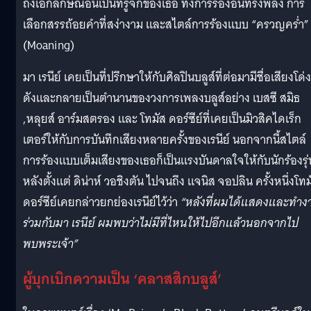
ถึงเอกลักษณ์อันเป็นที่รู้จักของเธอ ทั้งการร้องอันทรงพลัง การ
เลือกสรรถ้อยคำที่สง่างาม และสไตล์การร้องแบบ “ครวญคร่ำ”
(Moaning)
มา เรนีย์ เคยเป็นที่ปรึกษาให้กับศิลปินบลูส์ที่ต่อมามีชื่อเสียงโด่ง
ดังและกลายเป็นตำนานของวงการเพลงบลูส์อย่าง เบสซี สมิธ
,หลุยส์ อาร์มสตรอง และ โทมัส ดอร์ซีย์ที่เคยเป็นมิวสิคไดเร็ก
เตอร์ให้กับการบันทึกเสียงหลายครั้งของเรนีย์ นอกจากนี้สไตล์
การร้องแบบเต็มเสียงของเธอก็เป็นแรงบันดาลใจให้กับนักร้องรุ่
หลังตั้งแต่ ดิน่าห์ วอชิงตัน ไปจนถึง แจนิส จอปลิน ครั้งหนึ่งโทม
ดอร์ซีย์เคยกล่าวยกย่องเรนีย์ไว้ว่า
“หลังที่ผมได้แสดงและทำง
ร่วมกับมา เรนีย์ ผมพบว่าไม่มีที่ไหนให้ไปอีกแล้วนอกจากไป
พบพระเจ้า”
ผู้บุกเบิกความเป็น ‘คลาสสิกบลูส์’