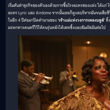
เริ่มต้นทำธุรกิจของตัวเองด้วยการซื้อโรงละครสองแห่ง ได้แก่ โ
ละคร Lyric และ Airdome จากนั้นเธอก็ดูแลบริหารมันจนเสียชี
ในอีก 4 ปีต่อมาปิดตำนานของ
‘เจ้าแม่แห่งวงการเพลงบลูส์’
ทิ้
มรดกทางดนตรีไว้ให้คนรุ่นหลังได้เสพซึ้งและสัมผัสมันต่อไป