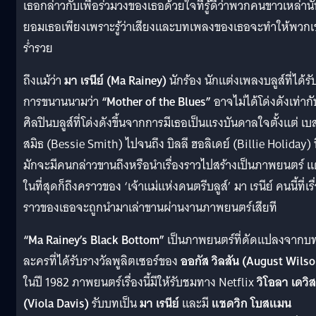
เธอกล่าวกับเพื่อร่วมวงของเธอด้วยใจที่รู้ดีว่าพวกคนขาวเหล่านั
ยอมเธอเพียงเพราะรู้ว่าเสียงและบทเพลงของเธอจะทำให้พวกเ
ร่ำรวย
ถึงแม้ว่า
มา เรนีย์ (Ma Rainey)
นักร้อง นักแต่งเพลงบลูส์ที่ได้รั
การขนานนามว่า
“Mother of the Blues”
อาจไม่ได้โด่งดังเท่ากั
ศิลปินบลูส์ที่โด่งดังขึ้นจากการมีเธอเป็นแรงบันดาลใจตั้งแต่ เบ
สมิธ (Bessie Smith) ไปจนถึง บิลลี ฮอลิเดย์ (Billie Holiday) ท
มักจะมีคนกล่าวขานถึงหรือนำเรื่องราวไปสร้างเป็นภาพยนตร์ แ
ในที่สุดก็ถึงคราวของ ‘เจ้าแม่แห่งดนตรีบลูส์’ มา เรนีย์ คนนี้ที่เรื
ราวของเธอจะถูกนำมาเล่าขานผ่านงานภาพยนตร์เสียที
“Ma Rainey’s Black Bottom”
เป็นภาพยนตร์ที่ดัดแปลงจากบ
ละครที่ได้รับรางวัลพูลิตเซอร์ของ
ออกัส วิลสัน (August Wilso
ในปี 1982 ภาพยนตร์เรื่องนี้มีให้รับชมทาง Netflix
วิโอลา เดวิส
(Viola Davis)
รับบทเป็น
มา เรนีย์
และมี
แชดวิก โบสแมน