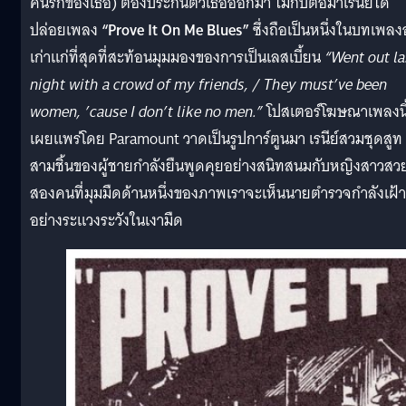
คนรักของเธอ) ต้องประกันตัวเธอออกมา ไม่กี่ปีต่อมาเรนีย์ได้
ปล่อยเพลง
“Prove It On Me Blues”
ซึ่งถือเป็นหนึ่งในบทเพลง
เก่าแก่ที่สุดที่สะท้อนมุมมองของการเป็นเลสเบี้ยน
“Went out la
night with a crowd of my friends, / They must’ve been
women, ’cause I don’t like no men.”
โปสเตอร์โฆษณาเพลงนี้ท
เผยแพร่โดย Paramount วาดเป็นรูปการ์ตูนมา เรนีย์สวมชุดสูท
สามชิ้นของผู้ชายกำลังยืนพูดคุยอย่างสนิทสนมกับหญิงสาวสว
สองคนที่มุมมืดด้านหนึ่งของภาพเราจะเห็นนายตำรวจกำลังเฝ้า
อย่างระแวงระวังในเงามืด