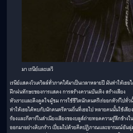
มา เรนีย์และเลวี
เรนีย์แสดงโวเดวิลล์ทั่วภาคใต้มาเป็นเวลาหลายปี มันทำให้เธอไ
ฝึกฝนทักษะของการแสดง การสร้างความบันเทิง สร้างเสียง
หัวเราะและดึงดูดใจผู้ชม การใช้ชีวิตนักดนตรีเร่ออกทัวร์ไปทั่วนั
ทำให้เธอได้พบกับนักดนตรีตามถิ่นที่เธอไป หลายคนนั้นใช้เสีย
ร้องและกีตาร์ในสำเนียงเสียงของบลูส์ถ่ายทอดความรู้สึกข้างใ
ออกมาอย่างดิบกร้าว เปี่ยมไปด้วยคีตปฏิภาณและอารมณ์อันลุ่