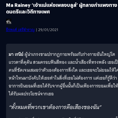
Ma Rainey ‘เจ้าแม่แห่งเพลงบลูส์’ ผู้ทลายกำแพงทาง
ดนตรีและวิถีทางเพศ
ธีรพงศ์ เสรีสำราญ
| 29/01/2021
มา เรนีย์
ผู้น่าเกรงขามปรากฏกายพร้อมกับร่างกายอันใหญ่โต
แววตาที่ดุดัน สวมครอบฟันสีทอง และน้ำเสียงที่ทรงพลัง เธอเป
คนที่ชัดเจนเสมอว่าตัวเองต้องการสิ่งใด และเธอจะไม่ยอมให้ใ
หน้าไหนมาบังคับให้เธอทำในสิ่งที่เธอไม่ต้องการ แต่เธอก็รู้ดีว่า
อาการยินยอมที่เธอได้รับจากผู้อื่นนั้นก็เป็นเพียงการยอมเพื่อให้
ได้รับผลประโยชน์จากเธอ
“ทั้งหมดที่พวกเขาต้องการคือเสียงของฉัน
”