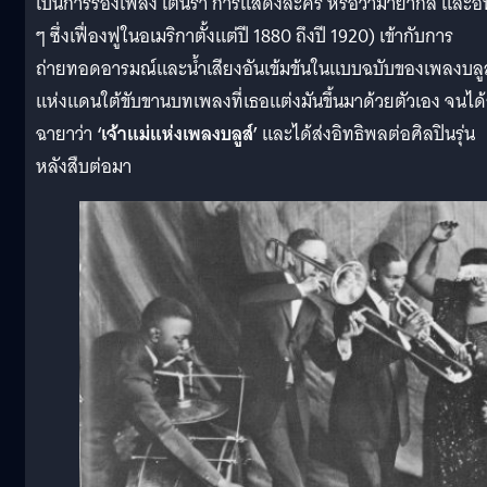
เป็นการร้องเพลง เต้นรำ การแสดงละคร หรือว่ามายากล และอื่
ๆ ซึ่งเฟื่องฟูในอเมริกาตั้งแต่ปี 1880 ถึงปี 1920) เข้ากับการ
ถ่ายทอดอารมณ์และน้ำเสียงอันเข้มข้นในแบบฉบับของเพลงบลูส
แห่งแดนใต้ขับขานบทเพลงที่เธอแต่งมันขึ้นมาด้วยตัวเอง จนได้
ฉายาว่า
‘เจ้าแม่แห่งเพลงบลูส์’
และได้ส่งอิทธิพลต่อศิลปินรุ่น
หลังสืบต่อมา