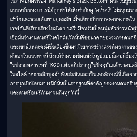
ในภาพยนตร์เรื่อง ‘Ma Rainey’s Black Bottom’ ดนตรีบลูส์ใน
แบบฉบับของมา เรนีย์ถูกทำให้เห็นว่ามันดู ‘คร่ำครึ’ ไม่สนุกสนา
เร้าใจและชวนเต้นตามยุคสมัย เมื่อเทียบกับบทเพลงของเธอใน
เวอร์ชันที่เรียบเรียงใหม่โดย ‘เลวี’ มือทรัมเป็ตหนุ่มหัวก้าวหน้าผู้ท
เชื่อมั่นว่างานดนตรีในสไตล์แจ๊สนั้นคืออนาคตของวงการดนตรี
และเขานี่แหละจะมีชื่อเสียงขึ้นมาด้วยการสร้างสรรค์ผลงานขอ
ตัวเองในแนวทางนี้ ถึงแม้ว่าความขัดแย้งในรูปแบบนี้เคยมีขึ้นจร
ในปลายทศวรรษที่ 1920 แต่ผลก็ปรากฏในปัจจุบันแล้วว่าดนตร
ในสไตล์ “คลาสสิกบูลส์” อันเข้มข้นและเป็นเอกลักษณ์ที่เกิดจา
การบุกเบิกโดยมา เรนีย์นั้นเป็นรากฐานที่สำคัญของงานดนตรีบลู
และดนตรีอเมริกันมาจนถึงทุกวันนี้