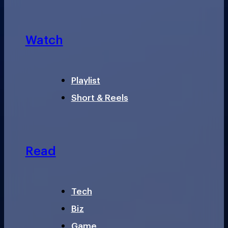
Watch
Playlist
Short & Reels
Read
Tech
Biz
Game