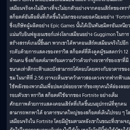
เสมือนจริงคงไม่มีทางที่จะไม่ยกตัวอย่างจากคอนเสิร์ตของทรา
สก็อตต์อันลือลั่นที่เกิดขึ้นในโลกของเกมยอดนิยมอย่าง ‘Fortni
ซึ่งบริษัทผู้ผลิตอย่าง Epic Games นั้นได้เป็นพันธมิตรอันเหนีย
แน่นกับอินฟลูเอนเซอร์แห่งโลกเสมือนอย่าง Guggimon ในการ
สร้างสรรค์เกมนี้ขึ้นมา พวกเขาได้พาคอนเสิร์ตเสมือนจริงไปอีก
ระดับด้วยการแสดงของทราวิส สก็อตต์ที่ดึงดูดผู้ชมสดกว่า 12
ล้านคน ซึ่งสก็อตต์มาพร้อมความว้าวด้วยร่างอวทาร์ของเขาที่มี
ขนาดเท่าตึกระฟ้าและยังสามารถโต้ตอบโดยตรงกับอวตารของผ
ชม ในนาทีที่ 2:56 เราจะเห็นเขาคว้าดาวสองดวงจากฟากฟ้าแ
ใช้พลังของพวกมันเพื่อปลดปล่อยอวทาร์ของทุกคนให้ล่องลอยอ
รอบตัวเขา ทราวิส สก็อตต์ใช้ฉากของ Fortnite อย่างเต็ม
ศักยภาพด้วยการแสดงคอนเสิร์ตที่เกิดขึ้นบนอุปกรณ์ที่ทุกคน
สามารถพกพาได้ อวตารขนาดใหญ่ของสก็อตต์เดินไปรอบ ๆ โ
เสมือนจริงใน Fortnite โดยมีผู้ชมตามหลังเขาในขณะที่เขาผจ