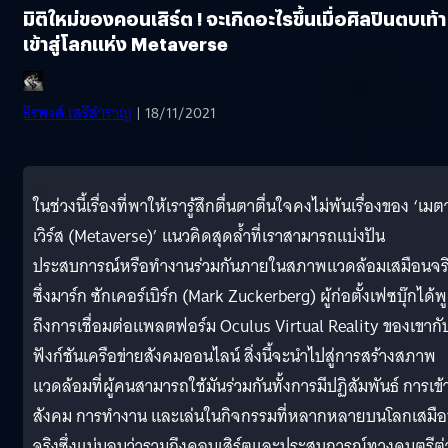
มิติใหม่ของคอนเสิร์ต ! จะเกิดอะไรขึ้นเมื่อศิลปินตบเท้า
เข้าสู่โลกแห่ง Metaverse
ธีรพงศ์ เสรีสำราญ
| 18/11/2021
ในช่วงนี้เรื่องที่พาให้เรารู้สึกตื่นตาตื่นใจคงไม่พ้นเรื่องของ ‘เมต
เวิร์ส (Metaverse)’ แนวคิดสุดล้ำที่เราสามารถแบ่งปัน
ประสบการณ์หรือทำงานร่วมกันภายในสภาพแวดล้อมเสมือนจร
ซึ่งมาร์ก ซักเคอร์เบิร์ก (Mark Zuckerberg) ผู้ก่อตั้งเฟซบุ๊กได้พ
ถึงการเชื่อมต่อแพลตฟอร์ม Oculus Virtual Reality ของเขากั
ฟังก์ชันเครือข่ายสังคมออนไลน์ สิ่งนี้จะนำไปสู่การสร้างสภาพ
แวดล้อมที่ผู้คนสามารถใช้มันร่วมกันทั้งการมีปฏิสัมพันธ์ การเข้
สังคม การทำงาน และเล่นในกิจกรรมที่หลากหลายบนโลกเสมื
จริงซึ่งแน่นอนว่ารวมถึงคอนเสิร์ตและประสบการณ์ทางดนตรีต่