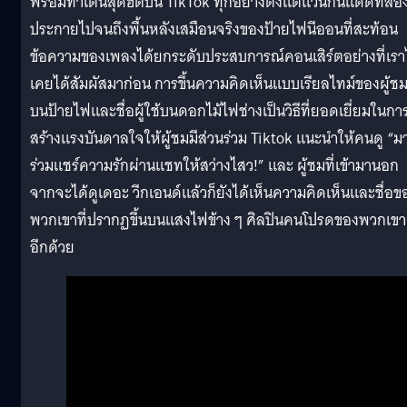
พร้อมท่าเต้นสุดฮิตบน TikTok ทุกอย่างตั้งแต่แว่นกันแดดที่ส่อ
ประกายไปจนถึงพื้นหลังเสมือนจริงของป้ายไฟนีออนที่สะท้อน
ข้อความของเพลงได้ยกระดับประสบการณ์คอนเสิร์ตอย่างที่เราไ
เคยได้สัมผัสมาก่อน การขึ้นความคิดเห็นแบบเรียลไทม์ของผู้ช
บนป้ายไฟและชื่อผู้ใช้บนดอกไม้ไฟช่างเป็นวิธีที่ยอดเยี่ยมในกา
สร้างแรงบันดาลใจให้ผู้ชมมีส่วนร่วม Tiktok แนะนำให้คนดู “ม
ร่วมแชร์ความรักผ่านแชทให้สว่างไสว!” และ ผู้ชมที่เข้ามานอก
จากจะได้ดูเดอะ วีกเอนด์แล้วก็ยังได้เห็นความคิดเห็นและชื่อข
พวกเขาที่ปรากฏขึ้นบนแสงไฟข้าง ๆ ศิลปินคนโปรดของพวกเขา
อีกด้วย