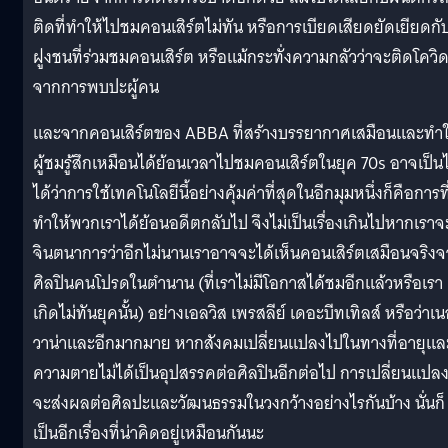
ติดที่ทำให้ไปชมคอนเสิร์ตไม่ทัน หรือการเบียดเสียดยัดเยียดกั
ฝูงชนที่ร่วมชมคอนเสิร์ต หรือแม้กระทั่งความกลัวว่าจะติดโควิ
จากการพบปะผู้คน
และจากคอนเสิร์ตของ ABBA ที่สร้างบรรยากาศเสมือนและทำใ
ผู้ชมรู้สึกเหมือนได้ย้อนเวลาไปชมคอนเสิร์ตในยุค 70s อาจเป็น
ได้ว่าการใช้เทคโนโลยีนี้อย่างคุ้มค่าที่สุดในอีกมุมหนึ่งก็คือการที
ทำให้พวกเราได้ย้อนอดีตกลับไป จึงไม่เป็นเรื่องเกินไปหากเราจ
จินตนาการว่าอีกไม่นานเราอาจจะได้เห็นคอนเสิร์ตเสมือนจริง
ศิลปินคนโปรดในตำนาน (ที่เราไม่มีโอกาสได้ชมอีกแล้วหรือเรา
เกิดไม่ทันยุคนั้น) อย่างเอลวิส เพรสลีย์ เดอะบีทเทิลส์ หรือว่าเน
วาน่าและอีกมากมาย หากสังคมเปลี่ยนแปลงไปในทางที่อายุแล
ความตายไม่ได้เป็นอุปสรรคต่อศิลปินอีกต่อไป การเปลี่ยนแปลงน
จะส่งผลต่อศิลปะและวัฒนธรรมในวงกว้างอย่างไรกันบ้าง นั่นก็
เป็นอีกเรื่องที่น่าคิดอยู่เหมือนกันนะ