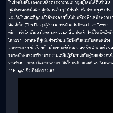
ในช่วงเริ่มต้นของคอนเสิร์ตของกรานเด กลุ่มผู้เล่นได้ตื่นขึ้นใน
ภูมิประเทศที่มืดมิด ผู้เล่นคนอื่น ๆ ได้ยื่นมือเพื่อช่วยพยุงซึ่งกัน
และกันในขณะที่ลูกแก้วสีทองลอยขึ้นไปบนท้องฟ้าเหนือพวกเข
ทิม อีเล็ก (Tim Elek) ผู้อำนวยการฝ่ายศิลป์ของ Live Events
อธิบายว่านักพัฒนาได้สร้างช่วงเวลาที่น่าประทับใจนี้ไว้เพื่อสื่อถึ
โลกของ Fornite ที่ผู้เล่นต่างช่วยเหลือซึ่งกันและกันตลอดช่วง
เวลาของการกักตัว คล้ายกับคอนเสิร์ตของ ทราวิส สก็อตต์ อวท
ขนาดยักษ์ของอารีอานา กรานเดมีปฏิสัมพันธ์กับผู้ชมแต่ละคน
ระหว่างการแสดงโดยยกพวกเขาขึ้นไปบนฟ้าขณะที่เธอร้องเพล
“7 Rings” ซิงเกิลฮิตของเธอ