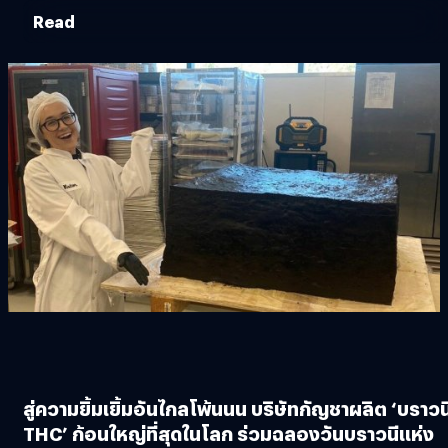
Read
สู่ความยิ้มเยิ้มอันไกลโพ้นนน บริษัทกัญชาผลิต ‘บราวน
THC’ ก้อนใหญ่ที่สุดในโลก ร่วมฉลองวันบราวนีแห่ง