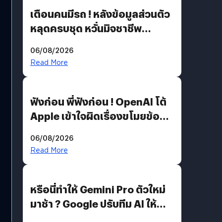
เตือนคนมีรถ ! หลังข้อมูลส่วนตัว
หลุดครบชุด หวั่นมิจชาชีพ
สวมรอย ล่าสุดพบแล้วเกิดจาก
06/08/2026
รหัสผ่านหลุด ไม่ใช่แฮ็กเกอร์
Read More
ฟังก่อน พี่ฟังก่อน ! OpenAI โต้
Apple เข้าใจผิดเรื่องขโมยข้อมูล
อีกฝั่งไม่ตอบโต้ แต่ฟ้องต่อ
06/08/2026
Read More
หรือนี่ทำให้ Gemini Pro ตัวใหม่
มาช้า ? Google ปรับทีม AI ให้
Demis Hassabis ลุยพัฒนา