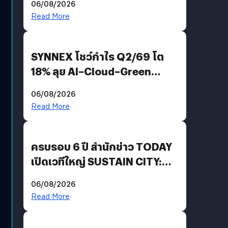
06/08/2026
AGI
Read More
SYNNEX โชว์กำไร Q2/69 โต
18% ลุย AI–Cloud–Green
Energy สร้างฐาน Recurring
06/08/2026
Revenue เร่งเครื่อง New
Read More
Growth Engine พร้อมจ่าย
ปันผล 0.10 บาท/หุ้น
ครบรอบ 6 ปี สำนักข่าว TODAY
เปิดเวทีใหญ่ SUSTAIN CITY:
THE GREEN TRANSITION ถก
06/08/2026
แนวทางปรับตัวสู่เศรษฐกิจสี
Read More
เขียวอย่างยั่งยืน