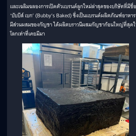
และเฉลิมฉลองการเปิดตัวแบรนด์ลูกใหม่ล่าสุดของบริษัทที่มีชื่อ
‘บับบีส์ เบก’ (Bubby’s Baked) ซึ่งเป็นแบรนด์ผลิตภัณฑ์อาหารท
มีส่วนผสมของกัญชา ได้ผลิตบราวนีผสมกัญชาก้อนใหญ่ที่สุด
โลกเท่าที่เคยมีมา