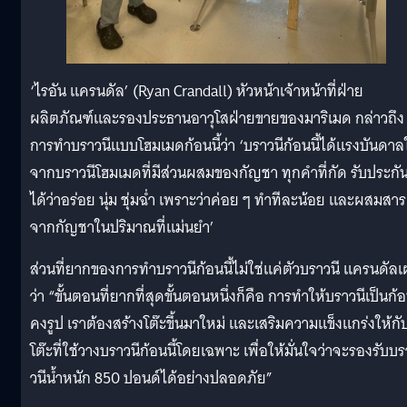
‘ไรอัน แครนดัล’ (Ryan Crandall) หัวหน้าเจ้าหน้าที่ฝ่าย
ผลิตภัณฑ์และรองประธานอาวุโสฝ่ายขายของมาริเมด กล่าวถึง
การทำบราวนีแบบโฮมเมดก้อนนี้ว่า ‘บราวนีก้อนนี้ได้แรงบันดาล
จากบราวนีโฮมเมดที่มีส่วนผสมของกัญชา ทุกคำที่กัด รับประกั
ได้ว่าอร่อย นุ่ม ชุ่มฉ่ำ เพราะว่าค่อย ๆ ทำทีละน้อย และผสมสาร
จากกัญชาในปริมาณที่แม่นยำ’
ส่วนที่ยากของการทำบราวนีก้อนนี้ไม่ใช่แค่ตัวบราวนี แครนดัล
ว่า “ขั้นตอนที่ยากที่สุดขั้นตอนหนึ่งก็คือ การทำให้บราวนีเป็นก้
คงรูป เราต้องสร้างโต๊ะขึ้นมาใหม่ และเสริมความแข็งแกร่งให้กั
โต๊ะที่ใช้วางบราวนีก้อนนี้โดยเฉพาะ เพื่อให้มั่นใจว่าจะรองรับบร
วนีน้ำหนัก 850 ปอนด์ได้อย่างปลอดภัย”