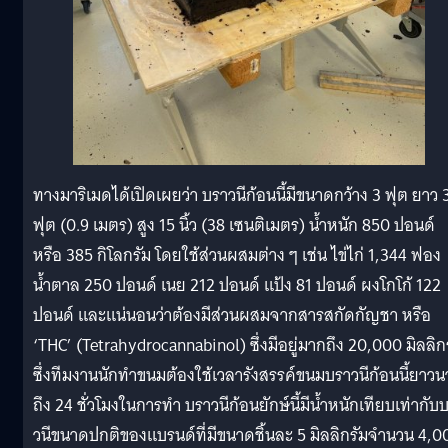
ทางมาริเมดได้เปิดเผยว่า บราวนีก้อนนี้มีขนาดกว้าง 3 ฟุต ยาว 
ฟุต (0.9 เมตร) สูง 15 นิ้ว (38 เซนติเมตร) น้ำหนัก 850 ปอนด์
หรือ 385 กิโลกรัม โดยใช้ส่วนผสมต่าง ๆ เช่น ไข่ไก่ 1,344 ฟอง
น้ำตาล 250 ปอนด์ เนย 212 ปอนด์ แป้ง 81 ปอนด์ ผงโกโก้ 122
ปอนด์ และแน่นอนว่าต้องมีส่วนผสมจากสารสกัดกัญชา หรือ
‘THC’ (Tetrahydrocannabinol) ซึ่งมีอยู่มากถึง 20,000 มิลลิก
ซึ่งทีมงานนักทำขนมต้องใช้เวลารังสรรค์ขนมบราวนีก้อนนี้ยาว
ถึง 24 ชั่วโมงในการทำ บราวนีก้อนยักษ์นี้มีน้ำหนักเทียบเท่ากับ
วนีขนาดปกติของแบรนด์ที่มีขนาดชิ้นละ 5 มิลลิกรัมจำนวน 4,0