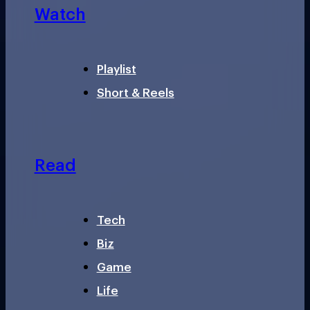
Watch
Playlist
Short & Reels
Read
Tech
Biz
Game
Life