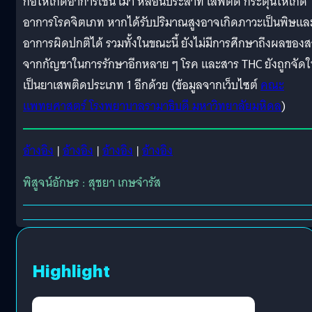
ก่อให้เกิดอาการเช่น เมา หลอนประสาท เสพติด กระตุ้นให้เกิด
อาการโรคจิตเภท หากได้รับปริมาณสูงอาจเกิดภาวะเป็นพิษแล
อาการผิดปกติได้ รวมทั้งในขณะนี้ ยังไม่มีการศึกษาถึงผลของ
จากกัญชาในการรักษาอีกหลาย ๆ โรค และสาร THC ยังถูกจัดใ
เป็นยาเสพติดประเภท 1 อีกด้วย (ข้อมูลจากเว็บไซต์
คณะ
แพทยศาสตร์ โรงพยาบาลรามาธิบดี มหาวิทยาลัยมหิดล
)
อ้างอิง
|
อ้างอิง
|
อ้างอิง
|
อ้างอิง
พิสูจน์อักษร : สุชยา เกษจำรัส
Highlight