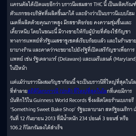
แครนดัลได้เปิดเผยอีกว่า บราวนีผสมสาร THC นี้ เป็นผลิตภัณฑ
ตัวแรกของบริษัทที่ผลิตขึ้นมาได้ และอ้างว่าเป็นบราวนีแบบโฮม
เมดที่ผลิตด้วยคุณภาพสูง มีรสชาติอร่อย คงความชุ่มชื้นและ
เคี้ยวหนึบ โดยในขณะนี้ มีวางขายให้กับผู้ป่วยที่ต้องใช้กัญชา
ทางการแพทย์ทั่วรัฐแมสซาชูเซตส์เรียบร้อยแล้ว และในร้านขา
ยาบางร้าน และคาดว่าจะขยายไปยังรัฐที่เปิดเสรีกัญชาเพื่อการ
แพทย์ เช่น รัฐเดลาแวร์ (Delaware) และแมรีแลนด์ (Maryland
ในปีหน้า
แต่แม้ว่าบราวนีผสมกัญชาก้อนนี้ จะเป็นบราวนีที่ใหญ่ที่สุดในโ
ที่ทำลาย
สถิติโลกบราวนี (ปกติ) ที่ใหญ่ที่สุดในโล
กที่เคยมีการ
บันทึกไว้ใน Guinness World Records ซึ่งผลิตโดยร้านเบเกอรี
‘Something Sweet Bake Shop’ รัฐอะลาบามา สหรัฐอเมริกา เม
วันที่ 12 กันยายน 2013 ที่มีน้ำหนัก 234 ปอนด์ 3 ออนซ์ หรือ
106.2 กิโลกรัมลงได้สำเร็จ