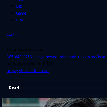
Biz
Game
Life
Contact
ฝ่ายขาย และการตลาด
085-848-2253
sales@shownolimit.com
http://m.me/beart
สมัครงาน/ฝึกงาน ติดต่อได้ที่
hr-ga@shownolimit.com
Read