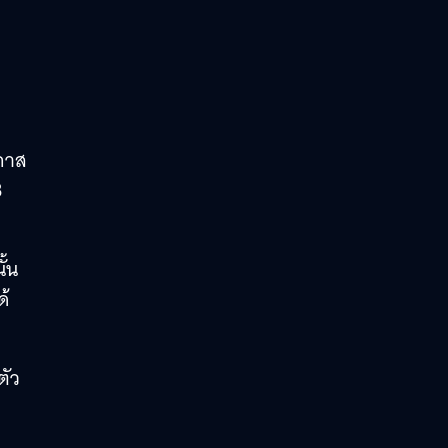
อกาส
3
ั้น
ด้
ตัว