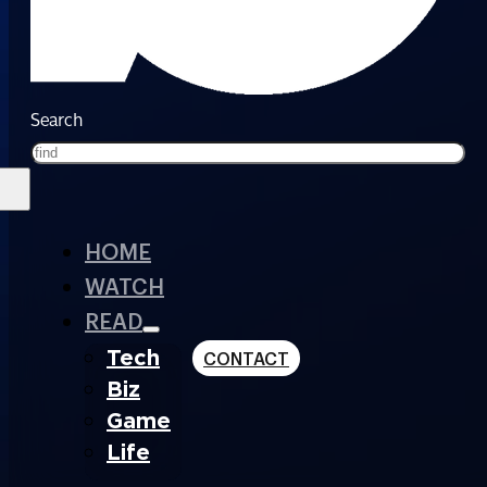
Search
HOME
WATCH
READ
Tech
CONTACT
Biz
Game
Life