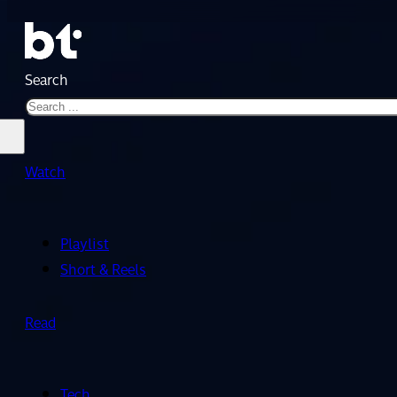
Search
Watch
Playlist
Short & Reels
Read
Tech