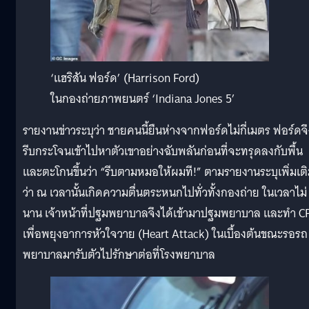
‘แฮริสัน ฟอร์ด’ (Harrison Ford)
ในกองถ่ายภาพยนตร์ ‘Indiana Jones 5’
รายงานข่าวระบุว่า ชายคนนี้ยืนห่างจากฟอร์ดไม่กี่เมตร ฟอร์ดจึ
รีบกระโจนเข้าไปหาตัวเขาอย่างฉับพลันก่อนที่จะทรุดลงกับพื้น
และตะโกนขึ้นว่า “รีบตามหมอให้ผมที!” ตามรายงานระบุเพิ่มเต
ว่า ณ เวลานั้นเกิดความตื่นตระหนกไปทั่วทั้งกองถ่าย ในเวลาไม่
นาน เจ้าหน้าที่ปฐมพยาบาลจึงได้เข้ามาปฐมพยาบาล และทำ C
เพื่อพยุงอาการหัวใจวาย (Heart Attack) ในเบื้องต้นขณะรอรถ
พยาบาลมารับตัวไปรักษาต่อที่โรงพยาบาล