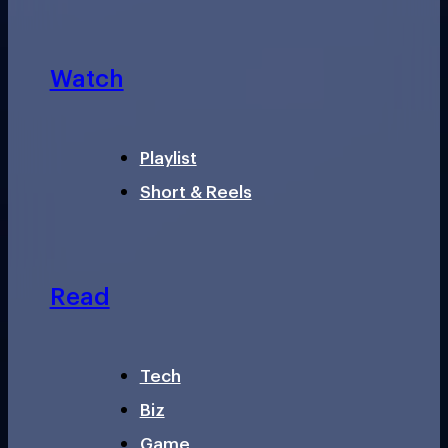
Watch
Playlist
Short & Reels
Read
Tech
Biz
Game