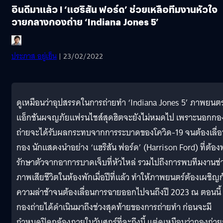
อินดีมาแล้ว ! ‘แฮริสัน ฟอร์ด’ ช่วยเหลือทีมงานหัวใจ
วายกลางกองถ่าย ‘Indiana Jones 5’
ประภาส อยู่เย็น
| 23/02/2022
ดูเหมือนว่าอุปสรรคในการถ่ายทำ ‘Indiana Jones 5’ ภาพยนตร
แอ็กชันผจญภัยแฟรนไชส์สุดฮิตจะยังไม่หมดไป เพราะนอกกอ
ถ่ายจะได้รับผลกระทบจากการระบาดของโควิด-19 จนต้องเลื่
กอง นักแสดงนำอย่าง ‘แฮริสัน ฟอร์ด’ (Harrison Ford) ที่ต้อง
รักษาตัวจากอาการบาดเจ็บที่หัวไหล่ รวมไปถึงการพบทีมงานช่
ภาพเสียชีวิตในห้องพักเมื่อปีที่แล้ว ทำให้ภาพยนตร์ต้องเผชิญก
ความล่าช้าจนต้องเลื่อนการฉายออกไปจนถึงปี 2023 ณ ตอนนี้
กองถ่ายได้ดำเนินมาถึงช่วงสุดท้ายของการถ่ายทำ ก่อนจะมี
กำหนดปิดกล้องภายในวันศุกร์ที่จะถึงนี้ แต่ดูเหมือนว่ากองถ่าย