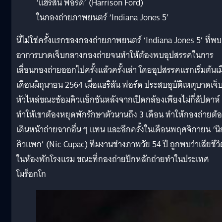
‘แฮริสัน ฟอร์ด’ (Harrison Ford)
ในกองถ่ายภาพยนตร์ ‘Indiana Jones 5’
นี่ไม่ใช่ครั้งแรกของกองถ่ายภาพยนตร์ ‘Indiana Jones 5’ ที่พบ
อาการบาดเจ็บกลางกองถ่ายจนทำให้ต้องพบอุปสรรคในการ
เลื่อนกองถ่ายออกไปครั้งแล้วครั้งเล่า โดยอุปสรรคแรกเริ่มต้นเมื
เดือนมิถุนายน 2564 เมื่อแฮริสัน ฟอร์ด ประสบอุบัติเหตุบาดเจ็บท
หัวไหล่ขณะซ้อมคิวแอ็กชันหลังจากเปิดกล้องเพียงไม่กี่สัปดาห์
ทำให้เขาต้องหยุดพักรักษาตัวนานถึง 3 เดือน ทำให้กองถ่ายต้
เดินหน้าถ่ายฉากอื่น ๆ แทน และอีกครั้งในเดือนพฤศจิกายน ‘นิ
คิวแพก’ (Nic Cupac) ทีมงานช่างภาพวัย 54 ปี ถูกพบว่าเสียชีวิ
ในห้องพักโรงแรม ขณะที่กองถ่ายปักหลักถ่ายทำในประเทศ
โมร็อกโก