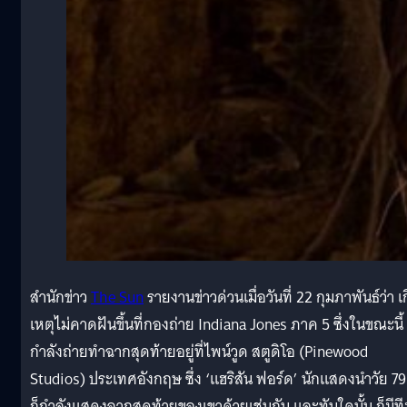
สำนักข่าว
The Sun
รายงานข่าวด่วนเมื่อวันที่ 22 กุมภาพันธ์ว่า เ
เหตุไม่คาดฝันขึ้นที่กองถ่าย Indiana Jones ภาค 5 ซึ่งในขณะนี้
กำลังถ่ายทำฉากสุดท้ายอยู่ที่ไพน์วูด สตูดิโอ (Pinewood
Studios) ประเทศอังกฤษ ซึ่ง ‘แฮริสัน ฟอร์ด’ นักแสดงนำวัย 79 
ก็กำลังแสดงฉากสุดท้ายของเขาด้วยเช่นกัน และทันใดนั้น ก็มีที