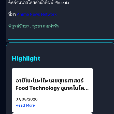
จัดจำหน่ายโดยสำนักพิมพ์ Phoenix
ที่มา
Anime News Network
พิสูจน์อักษร : สุชยา เกษจำรัส
Highlight
อายิโนะโมะโต๊ะ เผยยุทธศาสตร์
Food Technology ชูเทคโนโลยี
“AminoScience” เจาะอินไซต์ผู้
07/08/2026
บริโภคและ B2B
Read More