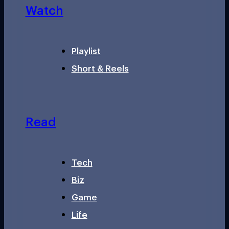
Watch
Playlist
Short & Reels
Read
Tech
Biz
Game
Life