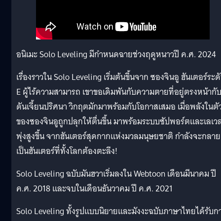
อนิเมะ Solo Leveling มีกำหนดฉายช่วงฤดูหนาวปี ค.ศ. 2024
เรื่องราวใน Solo Leveling เริ่มต้นขึ้นจาก ซองจินอู ฮันเตอร์ระด
E ผู้ไร้ความสามารถ เขาขอเดิมพันกับความตายที่อยู่ตรงหน้ากั
ดันเจี้ยนปริศนา วิกฤตมักมาพร้อมกับโอกาสเสมอ เมื่อพลังในตั
ของซองจินอูถูกปลุกให้ตื่นขึ้น มาพร้อมระบบซัปพอร์ตและเลเว
พุ่งสูงขึ้น จากฮันเตอร์สุดกากแห่งมวลมนุษยชาติ กำลังจะกลาย
เป็นฮันเตอร์ที่ทั้งโลกต้องตะลึง!
Solo Leveling ฉบับมันฮวาเริ่มลงใน Webtoon เดือนมีนาคม ปี
ค.ศ. 2018 และจบในเดือนธันวาคม ปี ค.ศ. 2021
Solo Leveling ทั้งรูปแบบนิยายและมังงะฉบับภาษาไทยได้รับก