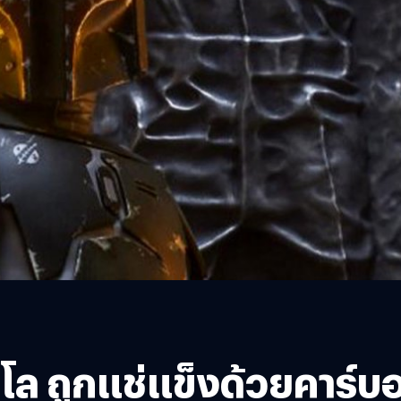
โซโล ถูกแช่แข็งด้วยคาร์