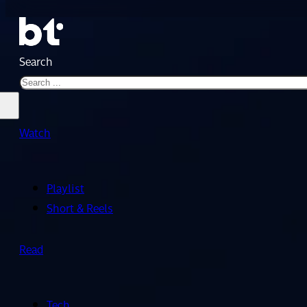
Search
Watch
Playlist
Short & Reels
Read
Tech