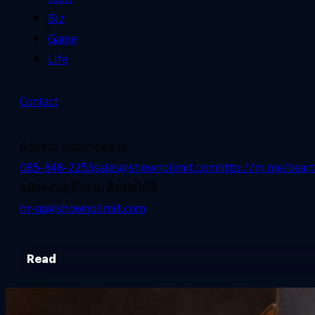
Biz
Game
Life
Contact
ฝ่ายขาย และการตลาด
085-848-2253
sales@shownolimit.com
http://m.me/beart
สมัครงาน/ฝึกงาน ติดต่อได้ที่
hr-ga@shownolimit.com
Read