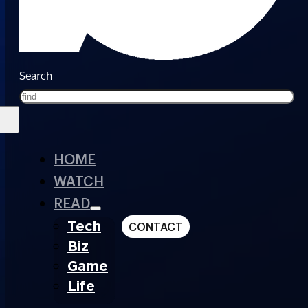
Search
HOME
WATCH
READ
Tech
CONTACT
Biz
Game
Life