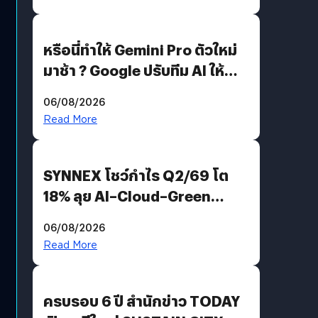
หรือนี่ทำให้ Gemini Pro ตัวใหม่
มาช้า ? Google ปรับทีม AI ให้
Demis Hassabis ลุยพัฒนา
06/08/2026
AGI
Read More
SYNNEX โชว์กำไร Q2/69 โต
18% ลุย AI–Cloud–Green
Energy สร้างฐาน Recurring
06/08/2026
Revenue เร่งเครื่อง New
Read More
Growth Engine พร้อมจ่าย
ปันผล 0.10 บาท/หุ้น
ครบรอบ 6 ปี สำนักข่าว TODAY