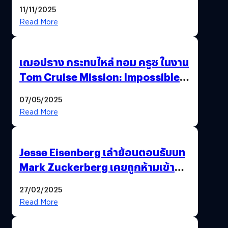
นี้…ฆ่าเอา’
11/11/2025
Read More
เฌอปราง กระทบไหล่ ทอม ครูซ ในงาน
Tom Cruise Mission: Impossible –
The Final Reckoning Tokyo
07/05/2025
Premiere
Read More
Jesse Eisenberg เล่าย้อนตอนรับบท
Mark Zuckerberg เคยถูกห้ามเข้าพบ
พี่มาร์กตัวจริง เพราะผิดกฎหมาย
27/02/2025
Read More