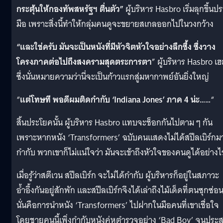
กระตุ้นให้กองทัพสหรัฐฯ ตื่นตัว”
ผู้บริหาร Hasbro เริ่มลุกขึ้นป
มือ เพราะสิ่งนี้ทำให้กลุ่มคนดูจะขยายสเกลออกไปในวงกว้าง
“และใช่ครับ มันจะเป็นหนังที่มีหัวจิตหัวใจอย่างลึกซึ้ง ซึ่งวาง
โครงภาคต่อไปถึงสงครามสุดตระการตา
” ผู้บริหาร Hasbro เฮล
ซึ่งนั่นหมายความว่านี่จะเป็นก้าวแรกสู่มหากาพย์อันยิ่งใหญ่
“
แต่โทษที พอดีผมติดกำกับ ‘Indiana Jones’ ภาค 4 น่ะ……
“
สิ้นประโยคนั้น ผู้บริหาร Hasbro แทบจะช็อกกันไปตาม ๆ กัน
เพราะหากหนัง ‘Transformers’ ฉบับคนแสดงไม่ได้สปีลเบิร์กม
กำกับ พวกเขาก็ไม่แน่ใจว่า มันจะเข้าถึงหัวใจของคนดูได้อย่างไ
เมื่อรู้ว่าสตีเวน สปีลเบิร์ก จะไม่ได้กำกับ ผู้บริหารก็อยู่ในสภาวะ
อ้ำอึ้งกันอยู่สักพัก และสปีลเบิร์กจึงได้เล่าถึงไม้เด็ดที่ตนซุกซ่อน
นั่นคือการนำหนัง ‘Transformers’ ไปฝากในมือคนที่เขาเชื่อใจ
โดยชายคนนี้เพิ่งกำกับหนังคู่หูตำรวจอย่าง ‘Bad Boy’ จนประ