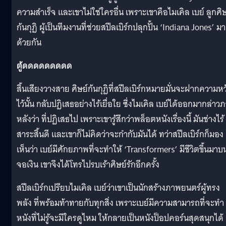
ความสำเร็จ และเขาไม่ใช่ใครอื่น เพราะเขาคือไมเคิล เบย์ ลูกศิษ
ก้นกุฏิ ผู้เป็นทีมงานที่ช่วยสปีลเบิร์กปลุกปั้น ‘Indiana Jones’ มา
ด้วยกัน
ตู้ดดดดดดดดด
สิ้นเสียงวางสาย ศิษย์ก้นกุฏิที่สปีลเบิร์กหมายมั่นจะฝากความหว
ไว้นั้น กลับปฏิเสธอย่างไร้เยื่อใย ซึ่งไมเคิล เบย์ได้ออกมากล่าว
หลังว่า ที่ปฏิเสธไป เพราะเขารู้สึกว่าพล็อตหนังเรื่องนี้ มันช่างไร้
สาระสิ้นดี และเขาก็ไม่คิดว่าจะกำกับมันได้ ทว่าสปีลเบิร์กก็มอง
เห็นว่า เบย์มีศักยภาพที่จะทำให้ ‘Transformers’ มีชีวิตขึ้นมาบ
จอเงิน เขาจึงได้โทรไปรบเร้าศิษย์รักอีกครั้ง
สปีลเบิร์กเปรียบไมเคิล เบย์ว่าเขาเป็นนักสร้างภาพยนตร์ผู้ทรง
พลัง ที่พร้อมท้าทายกับทุกสิ่ง เพราะเบย์มีความสามารถที่จะทำ
หนังที่ไม่รู้จะมีใครดูไหม ให้กลายเป็นหนังป็อปคอร์นสุดสนุกได้