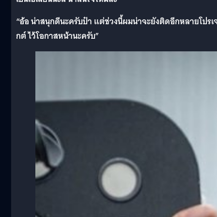
“อ้อ น่าสนุกดีนะครับป๋า แต่ช่วงนี้ผมน่าจะยังติดอีกหลายโปรเ
กต์ ไว้โอกาสหน้านะครับ”