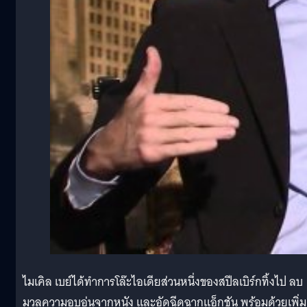
ไมเคิล เบย์ได้ทำการโล๊ะไอเดียส่วนหนึ่งของสปีลเบิร์กทิ้งไป ลบ
มวลความอบอุ่นจากหนัง และอัดฉีดฉากแอ็กชัน พร้อมด้วยเพิ่ม