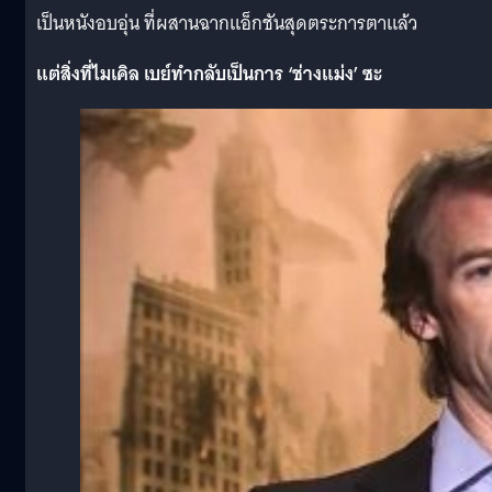
เป็นหนังอบอุ่น ที่ผสานฉากแอ็กชันสุดตระการตาแล้ว
แต่สิ่งที่ไมเคิล เบย์ทำกลับเป็นการ ‘ช่างแม่ง’ ซะ