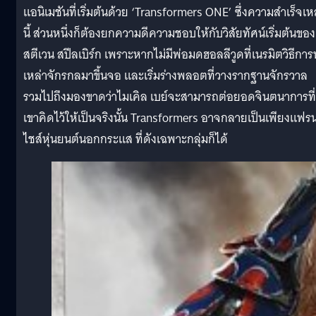
แอนิเมชันที่เริ่มต้นด้วย ‘Transformers ONE’ ซึ่งความสำเร็จเห
นี้ ส่วนหนึ่งก็ต้องยกความดีความชอบให้กับวิสัยทัศน์เริ่มต้นของ
สตีเวน สปีลเบิร์ก เพราะหากไม่มีพ่อมดฮอลลีวูดที่เนรมิตวิธีกา
เหล่าจักรกลมาขึ้นจอ และเริ่มร่างพลอตที่วางรากฐานจักรวาล
รวมไปถึงมองขาดว่าไมเคิล เบย์จะสามารถต่อยอดจินตนาการที่
เขาคิดไว้ให้เป็นจริงนั้น Transformers อาจกลายเป็นเพียงแฟร
ไชส์หุ่นยนต์นอกกระแส ที่ดังเฉพาะกลุ่มก็ได้