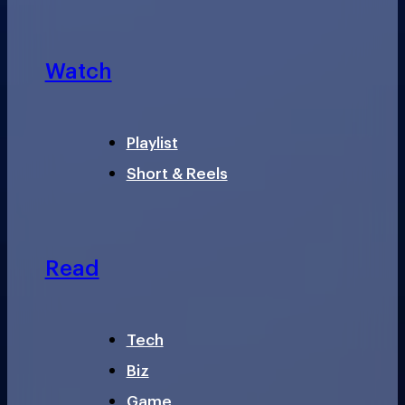
Watch
Playlist
Short & Reels
Read
Tech
Biz
Game