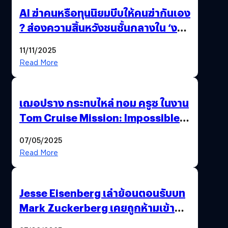
AI ฆ่าคนหรือทุนนิยมบีบให้คนฆ่ากันเอง
? ส่องความสิ้นหวังชนชั้นกลางใน ‘งาน
นี้…ฆ่าเอา’
11/11/2025
Read More
เฌอปราง กระทบไหล่ ทอม ครูซ ในงาน
Tom Cruise Mission: Impossible –
The Final Reckoning Tokyo
07/05/2025
Premiere
Read More
Jesse Eisenberg เล่าย้อนตอนรับบท
Mark Zuckerberg เคยถูกห้ามเข้าพบ
พี่มาร์กตัวจริง เพราะผิดกฎหมาย