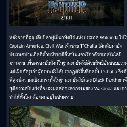
หลังจากที่สูญเสียบิดาผู้เป็นกษัตริย์แห่งประเทศ Wakanda ไปใ
Captain America: Civil War เจ้าชาย T’Challa ได้กลับมายัง
ประเทศบ้านเกิดที่ล้ำหน้าชาติอื่นๆในแอฟริกาด้วยเทคโนโลยี
มากมาย เพื่อครองบัลลังก์ในฐานะกษัตริย์ด้วยสิทธิอันชอบธรร
แต่เมื่อศัตรูเก่าผู้ทรงพลังได้ปรากฏตัวขึ้นอีกครั้ง T’Challa จึงต
พิสูจน์ความแข็งแกร่งทั้งในฐานะกษัตริย์และ Black Panther เพื
ยุติความขัดแย้งที่จะส่งผลต่อชะตากรรมของ Wakanda และอ
ทำให้ทั้งโลกต้องตกอยู่ในอันตราย