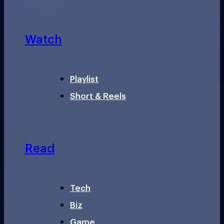
Watch
Playlist
Short & Reels
Read
Tech
Biz
Game