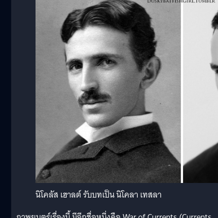
นิโคลัส เฮาลต์ รับบทเป็น นิโคลา เทสลา
ภาพยนตร์เรื่องนี้ มีอีกชื่อหนึ่งคือ War of Currents (Currents