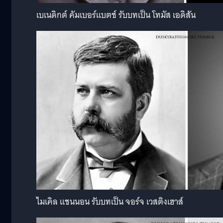
เบเนดิกต์ คัมเบอร์แบตช์ รับบทเป็น โทมัส เอดิสัน
ไมเคิล แชนนอน รับบทเป็น จอร์จ เวสติงเฮาส์