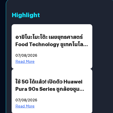
Highlight
อายิโนะโมะโต๊ะ เผยยุทธศาสตร์
Food Technology ชูเทคโนโลยี
“AminoScience” เจาะอินไซต์ผู้
07/08/2026
บริโภคและ B2B
Read More
ใช้ 5G ได้แล้ว! เปิดตัว Huawei
Pura 90s Series ชูกล้องซูม
200 MP ในรุ่นท็อป
07/08/2026
Read More