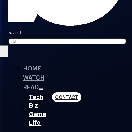
Search
HOME
WATCH
READ
Tech
CONTACT
Biz
Game
Life