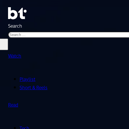
Search
Watch
Playlist
Short & Reels
Read
Tech