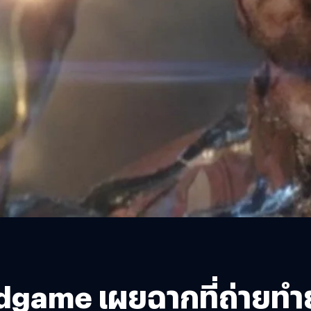
dgame เผยฉากที่ถ่ายทำย