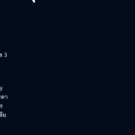
ส 3
ny
รรดา
ไร
สีย