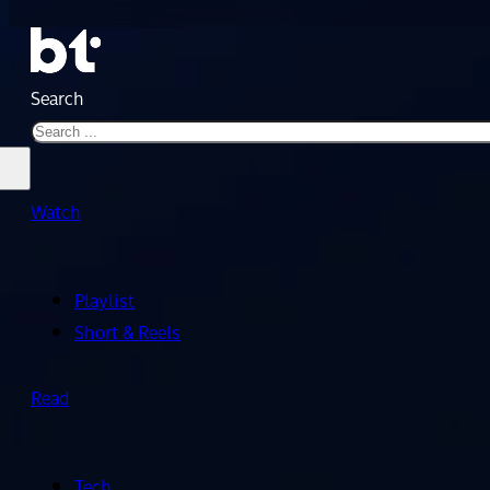
Search
Watch
Playlist
Short & Reels
Read
Tech