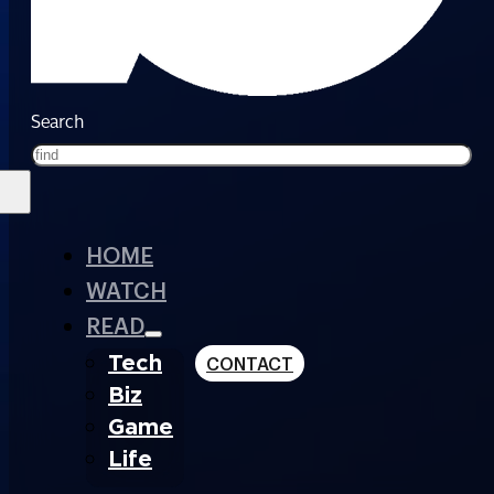
Search
HOME
WATCH
READ
Tech
CONTACT
Biz
Game
Life