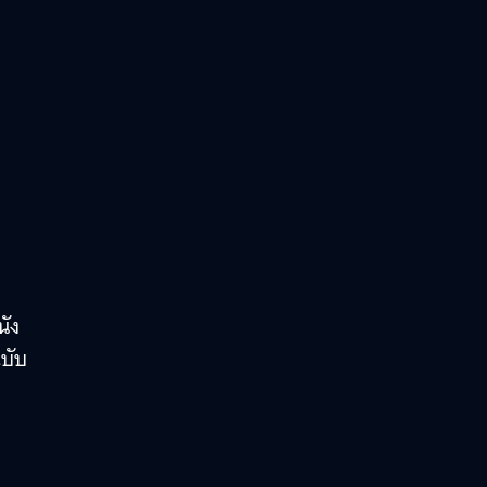
นัง
บับ