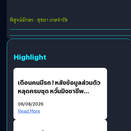
พิสูจน์อักษร : สุชยา เกษจำรัส
Highlight
เตือนคนมีรถ ! หลังข้อมูลส่วนตัว
หลุดครบชุด หวั่นมิจชาชีพ
สวมรอย ล่าสุดพบแล้วเกิดจาก
06/08/2026
รหัสผ่านหลุด ไม่ใช่แฮ็กเกอร์
Read More