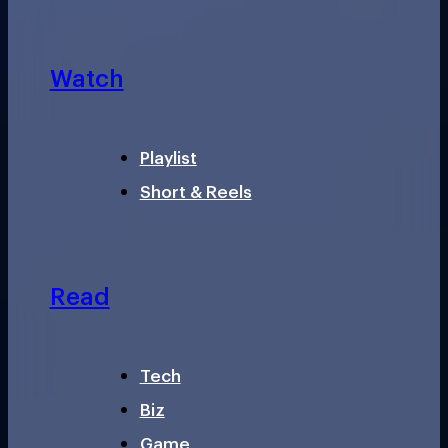
Watch
Playlist
Short & Reels
Read
Tech
Biz
Game