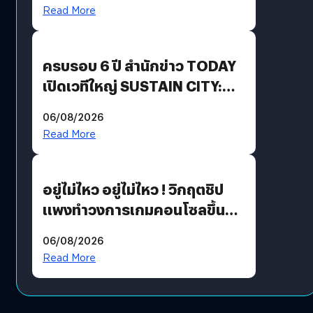
Revenue เร่งเครื่อง New
Read More
Growth Engine พร้อมจ่าย
ปันผล 0.10 บาท/หุ้น
ครบรอบ 6 ปี สำนักข่าว TODAY
เปิดเวทีใหญ่ SUSTAIN CITY:
THE GREEN TRANSITION ถก
06/08/2026
แนวทางปรับตัวสู่เศรษฐกิจสี
Read More
เขียวอย่างยั่งยืน
อยู่ไม่ไหว อยู่ไม่ไหว ! วิกฤตชิป
แพงทำวงการเกมคอนโซลขึ้น
ราคายับ แบบนี้เกมเมอร์อยู่ยังไง
06/08/2026
?
Read More