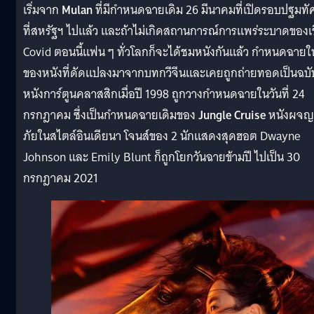
เริ่มจาก
Mulan
ที่มีกำหนดฉายเดิม 26 มีนาคมที่เปิดรอบปฐมทัศ
ที่สหรัฐฯ ไปแล้ว และถ้าไม่เกิดสถานการณ์การแพร่ระบาดของเช
Covid ตอนนี้แฟน ๆ ทั่วโลกก็จะได้ชมหนังกันแล้ว กำหนดฉายใ
ของหนังที่ดัดแปลงมาจากบทกวีจีนและเคยถูกถ่ายทอดเป็นฉบั
หนังการ์ตูนคลาสสิกเมื่อปี 1998 ถูกวางกำหนดฉายในวันที่ 24
กรกฎาคม ซึ่งเป็นกำหนดฉายเดิมของ
Jungle Cruise
หนังผจญ
ภัยในสไตล์อินเดียนา โจนส์ของ 2 นักแสดงสุดฮอต Dwayne
Johnson และ Emily Blunt ก็ถูกโยกวันฉายข้ามปี ไปเป็น 30
กรกฎาคม 2021