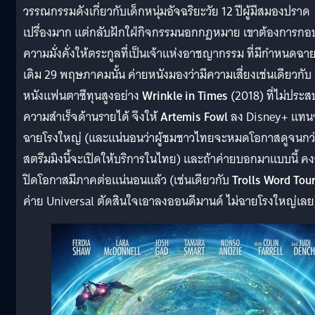
วรรณกรรมดังเกี่ยวกับเด็กหนุ่มอัจฉริยะวัย 12 ปีผู้มีสมองปราด
เปรื่องมาก แต่กลับฝักใฝ่กิจกรรมนอกกฎหมาย เขาต้องการกอบก
ความมั่งคั่งให้ตระกูลที่เป็นเจ้าแห่งอาชญากรรม ที่มีกำหนดฉา
เดิม 29 พฤษภาคมนั้น ค่ายหนังมองว่ามีความเสี่ยงเช่นเดียวกับ
หนังแฟนตาซีทุนสูงอย่าง
Wrinkle in Times
(2018) ที่ไม่ประส
ความสำเร็จด้านรายได้ จึงให้
Artemis Fowl
ลง Disney+ แทน
ฉายโรงใหญ่ (และแน่นอนว่าผู้ชมชาวไทยจะหมดโอกาสดูจนกว
สตรีมมิงนี้จะเปิดให้บริการในไทย) และถ้าค่ายบอกมาแบบนี้ ค
ปิดโอกาสมีภาคต่อแน่นอนแล้ว (เช่นเดียวกับ
Trolls Word Tou
ค่าย Universal ตัดสินใจเอาลงออนดีมานด์ ไม่ฉายโรงใหญ่เลย