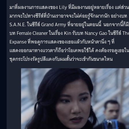
มาที่ผลงานการแสดงของ Lily ที่มีผลงานอยู่หลายเรื่อง แต่ส่วน
มากจะไปทางซีรีส์ที่บ้านเราอาจจะไม่ค่อยรู้จักมากนัก อย่างบท
S.A.N.E. ในซีรีส์ Grand Army ที่ฉายอยู่ในตอนนี้ นอกจากนี้ก็มี
บท Female Cleaner ในเรื่อง Kin รับบท Nancy Gao ในซีรีส์ Th
Expanse ที่พอดูการแสดงของเธอแล้วกับหน้าตานิ่ง ๆ ที่
แสดงออกมาทางแววตาก็ถือว่าโอเคพอใช้ได้ คงต้องรอดูเธอใ
ชุดกระโปรงรัดรูปสีแดงกับผมสั้นว่าจะเข้ากันขนาดไหน