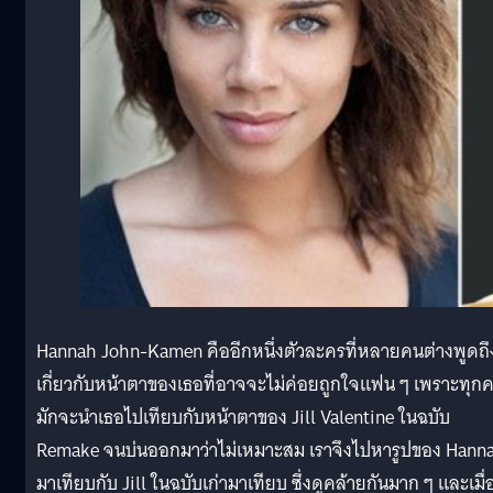
Hannah John-Kamen คืออีกหนึ่งตัวละครที่หลายคนต่างพูดถึ
เกี่ยวกับหน้าตาของเธอที่อาจจะไม่ค่อยถูกใจแฟน ๆ เพราะทุก
มักจะนำเธอไปเทียบกับหน้าตาของ Jill Valentine ในฉบับ
Remake จนบ่นออกมาว่าไม่เหมาะสม เราจึงไปหารูปของ Hann
มาเทียบกับ Jill ในฉบับเก่ามาเทียบ ซึ่งดูคล้ายกันมาก ๆ และเมื่