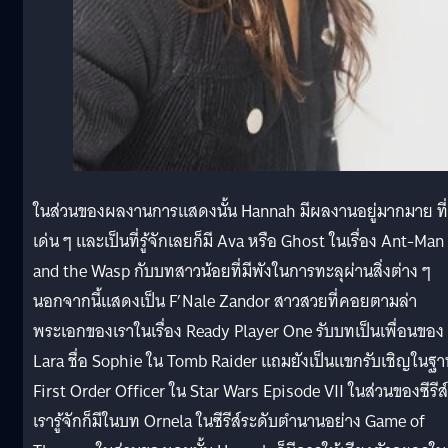
ในส่วนของผลงานการแสดงนั้น Hannah มีผลงานอยู่มากมาย ที่
เด่น ๆ และเป็นที่รู้จักเลยก็มี Ava หรือ Ghost ในเรื่อง Ant-Man
and the Wasp กับบทสาวน้อยที่มีพังในการทะลุผ่านสิ่งต่าง ๆ
นอกจากนี้แสดงเป็น F’Nale Zandor สาวสวยที่คอยตามล่า
พระเอกของเราในเรื่อง Ready Player One รับบทเป็นเพื่อนของ
Lara ชื่อ Sophie ใน Tomb Raider แถมยังเป็นแขกรับเชิญในฐ
First Order Officer ใน Star Wars Episode VII ในส่วนของซีรีส์ท
เรารู้จักก็มีในบท Ornela ในซีรีส์ระดับตำนานอย่าง Game of