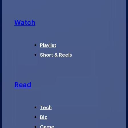
Watch
Playlist
Short & Reels
Read
Tech
Biz
Game