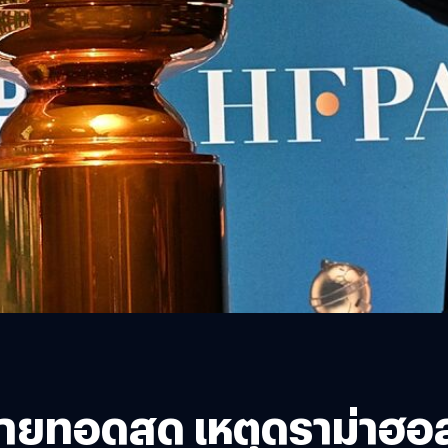
มีถ่ายทอดสด เหตุดราม่าฮ