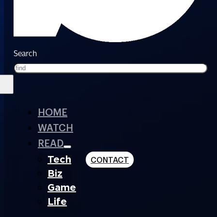
Search
HOME
WATCH
READ
Tech
CONTACT
Biz
Game
Life