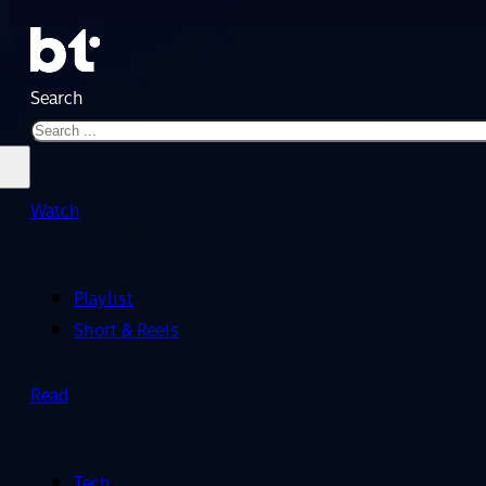
Search
Watch
Playlist
Short & Reels
Read
Tech