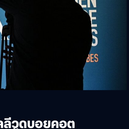
อลลีวูดบอยคอต