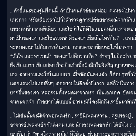
.. คำชี้แนะของรุ่นพี่คนนี้ ถ้าเป็นคนหัวอ่อนหน่อย คงหลงไปหา
แนวทาง หรือเสียเวลาไปนั่งสำรวจดูการปล่อยอารมณ์จากนักแ
เพลงคนอื่น นานทีเดียว และใช่ว่าไอ้ที่ดีในแบบคนอื่น เราจะเอา
มาเป็นของเรา และใช่ธรรมชาติของเราเสียเมื่อไหร่กัน ? .. แทนที
จะหมดเวลาไปกับการเดินตาม เอาเวลามาเขียนอะไรที่มาจาก
“หัวใจ และ อารมณ์” ของเราไม่ดีกว่าหรือ ? ง่ายๆ ไม่มีอะไรยา
ยิ่งเขียนมาก เขียนบ่อย ก็จะยิ่งเข้าเนื้อฝังลึกในจิตวิญญาณของ
เอง สวยงามและใช่ในแบบเรา เมื่อชัดมั่นคงแล้ว ก็ค่อยๆพริ้ว
แตกแขนงไปแบบอื่นๆ ต่อขยายให้ลึกล้ำยิ่งกว่า แต่ก็ไปในทาง
ยากขึ้นของเรา หล่อรวมทั้งหมดมาจากเรา เป็นเอกเทศ ชัดเจ
จนคนจดจำ ถ้าอยากได้แบบนี้ อารมณ์นี้ จะนึกถึงเราขึ้นมาทันที 
.. ไม่เช่นนั้นจะมีเจ้าพ่อเพลงรัก , ราชินีเพลงหวาน , ครูเพลงบู๊ ,
อาจารย์เพลงหยิกกัดสังคม และ นักเลงเพลงอกหัก ได้ยังไง ? .. 
เขาเรียกว่า “ทางใคร ทางมัน” นี่ใช่เลย ส่วนทางของเรา จะเรียก