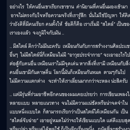
อย่างไร ให้คนอื่นเขาเรียกเขาขาน คำนิยามที่คนอื่นมองเข้ามา
อาจไม่ตรงกับใจหรือความจริงที่เรารู้สึก นั่นไม่ใช่ปัญหา ให้คิ
ว่ายังดีที่มีคนเรียก คนตั้งให้ ข้อดีก็คือ เราเริ่มมี “สไตล์” เป็นขอ
เราเองแล้ว จงภูมิใจกับมัน ..
.. มีสไตล์ ดีกว่าไม่มีนะครับ เหมือนกันกับการสร้างงานศิลปะแ
อื่นๆ ไม่มีสไตล์นี่ก็เหมือนไม่มี “อาวุธประจำกาย” จะเอาอะไรไป
ต่อสู้กับคนอื่น เหมือนเราไม่มีจุดเด่น หากสิ่งที่เรามี เหมือนกับสิ่ง
คนอื่นเขามีกันดาษดื่น โลกนี้มันก็เหมือนกันหมด ตามๆกันไป
ไม่มีความแตกต่าง จะทำให้เราเลี่ยนมากกว่าจะหลง น่ะสิครับ
.. แต่มีรุ่นพี่ร่วมอาชีพอีกคนของผมเคยเปรยว่า การเขียนเพลงไ
หลายแบบ หลายแนวทาง จนไม่มีความแน่ชัดหรือน่าจดจำใน
แบบหนึ่งแบบใด ก็สามารถเรียกว่าเป็นสไตล์ได้เหมือนกัน เป็น
“สไตล์จับฉ่าย” เอาอยู่หมดไม่ว่าจะให้เขียนแบบใด แต่ดีแบบสุ
หรือเปล่า หรือแค่ได้พอใช้ ก็เป็นอีกเรื่องหนึ่ง ถนัดที่จะสร้างง