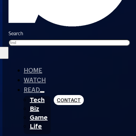
Search
HOME
WATCH
READ
Tech
CONTACT
Biz
Game
Life