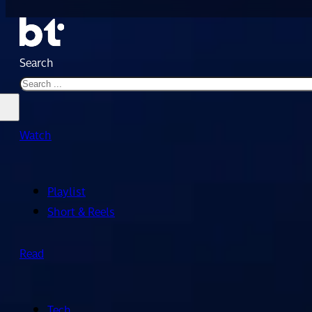
Search
Watch
Playlist
Short & Reels
Read
Tech