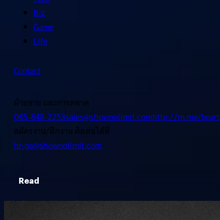
Biz
Game
Life
Contact
ฝ่ายขาย และการตลาด
085-848-2253
sales@shownolimit.com
http://m.me/beart
สมัครงาน/ฝึกงาน ติดต่อได้ที่
hr-ga@shownolimit.com
Read