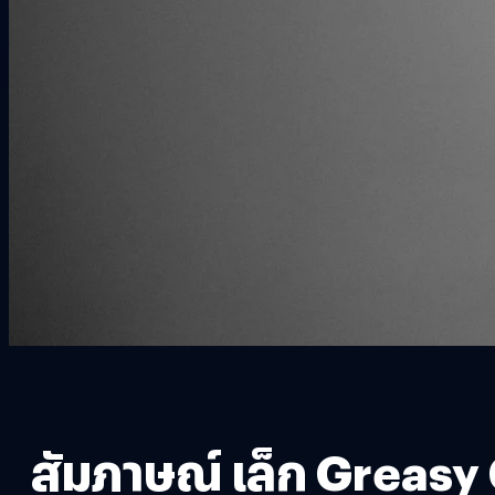
สัมภาษณ์ เล็ก Greasy 