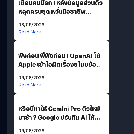
เตือนคนมีรถ ! หลังข้อมูลส่วนตัว
หลุดครบชุด หวั่นมิจชาชีพ
สวมรอย ล่าสุดพบแล้วเกิดจาก
06/08/2026
รหัสผ่านหลุด ไม่ใช่แฮ็กเกอร์
Read More
ฟังก่อน พี่ฟังก่อน ! OpenAI โต้
Apple เข้าใจผิดเรื่องขโมยข้อมูล
อีกฝั่งไม่ตอบโต้ แต่ฟ้องต่อ
06/08/2026
Read More
หรือนี่ทำให้ Gemini Pro ตัวใหม่
มาช้า ? Google ปรับทีม AI ให้
Demis Hassabis ลุยพัฒนา
06/08/2026