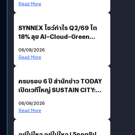
AGI
Read More
SYNNEX โชว์กำไร Q2/69 โต
18% ลุย AI–Cloud–Green
Energy สร้างฐาน Recurring
06/08/2026
Revenue เร่งเครื่อง New
Read More
Growth Engine พร้อมจ่าย
ปันผล 0.10 บาท/หุ้น
ครบรอบ 6 ปี สำนักข่าว TODAY
เปิดเวทีใหญ่ SUSTAIN CITY:
THE GREEN TRANSITION ถก
06/08/2026
แนวทางปรับตัวสู่เศรษฐกิจสี
Read More
เขียวอย่างยั่งยืน
อยู่ไม่ไหว อยู่ไม่ไหว ! วิกฤตชิป