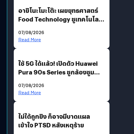
อายิโนะโมะโต๊ะ เผยยุทธศาสตร์
Food Technology ชูเทคโนโลยี
“AminoScience” เจาะอินไซต์ผู้
07/08/2026
บริโภคและ B2B
Read More
ใช้ 5G ได้แล้ว! เปิดตัว Huawei
Pura 90s Series ชูกล้องซูม
200 MP ในรุ่นท็อป
07/08/2026
Read More
ไม่ได้ถูกยิง ก็อาจมีบาดแผล
เข้าใจ PTSD หลังเหตุร้าย