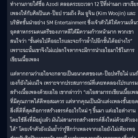
ทำงานภายใต้ชื่อ Azodi ตลอดระยะเวลา 12 ปีที่ผ่านมา เขาเขีย
เพลงให้กับศิลปินเค-ป็อป รวมถึง คิม อูจิน (Kim Woojin) และ
บริษัทชั้นนำอย่าง SM Entertainment ซึ่งเจ้าตัวได้ให้ความเห็นว
อุตสาหกรรมดนตรีของเกาหลีใต้มีความก้าวหน้ามาก พวกเขา
สนใจว่า “ขั้นต่อไปคืออะไรและจะก้าวล้ำไปอีกขั้นได้อย่างไร”
เพราะฉะนั้นเขาจึงไม่แปลกใจหากจะมีการนำเอไอมาใช้ในการ
เขียนเนื้อเพลง
แต่หากถามว่าเอไอจะกลายเป็นอนาคตของเค-ป็อปหรือไม่ แนร
เองก็ยังไม่แน่ใจ เพราะจากประสบการณ์ที่เคยทดลองโปรแกรม
สร้างเนื้อเพลงด้วยเอไอ เขากล่าวว่า “เอไอสามารถเขียนเนื้อเพ
ที่มีคุณภาพได้ดีพอสมควร แต่หากคุณเป็นนักแต่งเพลงชั้นยอ
สิ่งที่ดีที่สุดคือการสร้างสรรค์อะไรใหม่ ๆ ขึ้นมา แต่เอไอทำงาน
โดยใช้สิ่งที่มีอยู่แล้ว มันไม่สามารถสร้างสรรค์สิ่งใหม่ด้วยตัวเอง
ได้” โดยเจ้าตัวยังเน้นย้ำว่ารู้สึกว่าเพลงจากเอไอยังไม่เพียงพอ