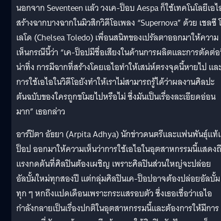
นอกจาก Seventeen แล้ว วงเค-ป็อบ Aespa ก็ใช้เทคโนโลยีเอไ
สร้างฉากบางฉากในมิวสิกวิดีโอเพลง “Supernova” ด้วย เชลซี 
เลโด (Chelsea Toledo) เพื่อนสนิทของเปรัลตาออกมาให้ความ
เห็นกรณีนี้ว่า “เค-ป็อปมีชื่อเสียงในด้านการผลิตและการตัดต่อท
น่าทึ่ง การมีฉากที่สร้างโดยเอไอทำให้เสน่ห์ตรงจุดนี้หายไป แล
การใช้เอไอในวิดีโอยังทำให้เราไม่สามารถรู้ได้ว่าผลงานศิลปะ
ต้นฉบับของใครถูกขโมยไปหรือไม่ ซึ่งมันเป็นเรื่องละเอียดอ่อน
มาก” เธอกล่าว
อาร์ปิตา อัธยา (Arpita Adhya) นักข่าวดนตรีและแฟนพันธุ์แท้
ป็อป ออกมาให้ความเห็นว่าการใช้เอไอในอุตสาหกรรมนี้แสดงถ
แรงกดดันที่ศิลปินต้องเผชิญ เพราะศิลปินส่วนใหญ่จะปล่อย
อัลบั้มใหม่ทุกสองปี แต่กลุ่มศิลปินเค-ป็อปอาจต้องปล่อยอัลบั้ม
ทุก ๆ หกถึงแปดเดือนเพราะกระแสรอบตัว ซึ่งเธอเชื่อว่าเอไอ
กำลังกลายเป็นเรื่องปกติในอุตสาหกรรมนี้และต้องการให้มีการ