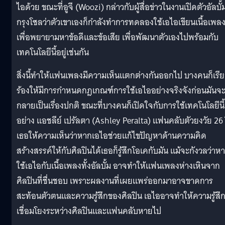
ไอด้วย ขณะที่อูจี (Woozi) กล่าวกับผู้สื่อข่าวในงานเปิดตัวอัลบั้ม
กรุงโซลว่าตัวเขาเองก็กำลังทำการทดลองใช้เอไอเขียนเนื้อเพล
เพื่อพยายามหาข้อดีและข้อเสีย เพื่อพัฒนาตัวเองไปพร้อมกับ
เทคโนโลยีนี้อยู่เช่นกัน
สิ่งนี้ทำให้แฟนเพลงมีความเห็นแตกต่างกันออกไป บางคนก็เรี
ร้องให้มีการกำหนดกฎเกณฑ์การใช้เอไออย่างจริงจังก่อนมันจ
กลายเป็นเรื่องปกติ ขณะที่บางคนก็เปิดใจกับการใช้เทคโนโลยีนี้
อย่าง แอชลีย์ เปรัลตา (Ashley Peralta) แฟนคลับตัวยงวัย 26 
เธอให้ความเห็นว่าหากเอไอช่วยแก้ไขปัญหาด้านความคิด
สร้างสรรค์ให้กับศิลปินได้เธอก็รู้สึกโอเคกับมัน แม้จะกังวลว่าห
ใช้เอไอกับเนื้อเพลงทั้งอัลบั้ม อาจทำให้แฟนเพลงห่างเหินจาก
ศิลปินที่ชื่นชอบ เพราะผลงานที่เผยแพร่ออกมาอาจขาดการ
สะท้อนตัวตนและความรู้สึกของศิลปิน เอไออาจทำให้ความรู้สึ
เชื่อมโยงระหว่างศิลปินและแฟนคลับหายไป