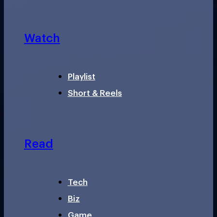
Watch
Playlist
Short & Reels
Read
Tech
Biz
Game