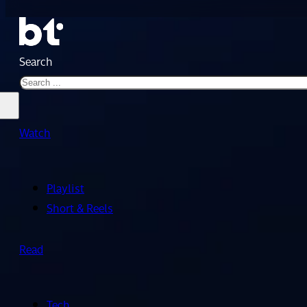
Search
Watch
Playlist
Short & Reels
Read
Tech