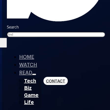
Search
HOME
WATCH
READ
Tech
CONTACT
Biz
Game
Life