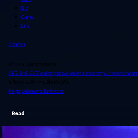
Biz
Game
Life
Contact
ฝ่ายขาย และการตลาด
085-848-2253
sales@shownolimit.com
http://m.me/beart
สมัครงาน/ฝึกงาน ติดต่อได้ที่
hr-ga@shownolimit.com
Read