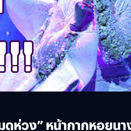
“หมดห่วง” หน้ากากหอย