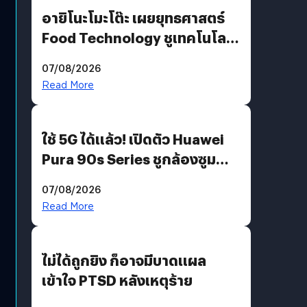
อายิโนะโมะโต๊ะ เผยยุทธศาสตร์
Food Technology ชูเทคโนโลยี
“AminoScience” เจาะอินไซต์ผู้
07/08/2026
บริโภคและ B2B
Read More
ใช้ 5G ได้แล้ว! เปิดตัว Huawei
Pura 90s Series ชูกล้องซูม
200 MP ในรุ่นท็อป
07/08/2026
Read More
ไม่ได้ถูกยิง ก็อาจมีบาดแผล
เข้าใจ PTSD หลังเหตุร้าย