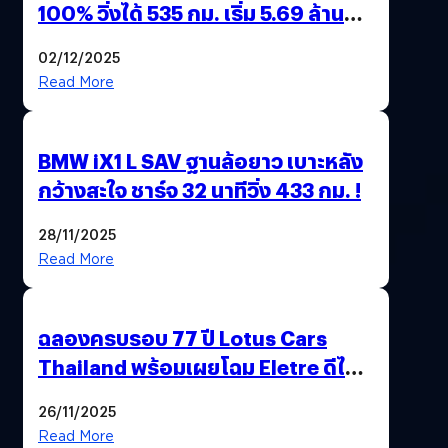
100% วิ่งได้ 535 กม. เริ่ม 5.69 ล้าน
บาท !
02/12/2025
Read More
BMW iX1 L SAV ฐานล้อยาว เบาะหลัง
กว้างสะใจ ชาร์จ 32 นาทีวิ่ง 433 กม. !
28/11/2025
Read More
ฉลองครบรอบ 77 ปี Lotus Cars
Thailand พร้อมเผยโฉม Eletre ดีไซน์
พิเศษ “LOTUS 77th VICTORY”
26/11/2025
Read More