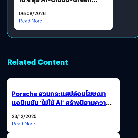
Energy สร้างฐาน Recurring
06/08/2026
Revenue เร่งเครื่อง New
Read More
Growth Engine พร้อมจ่าย
ปันผล 0.10 บาท/หุ้น
Related Content
Porsche สวนกระแสปล่อยโฆษณา
แอนิเมชัน ‘ไม่ใช้ AI’ สร้างนิยามความ
‘แพง’ ที่ AI ให้ไม่ได้
23/12/2025
Read More