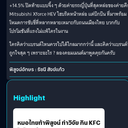
+14.5% ปิดท้ายแบบจึ้ง ๆ ด้วยค่ายรถญี่ปุ่นที่สุดหล่อของค่ายค
Mitsubishi Xforce HEV ไฮบริดหน้าหล่อ แต่บึกบึน ที่มาพร้อม
โหมดการขับขี่ที่หลากหลายเหมาะกับถนนเมืองไทย บวกกับ
โปรโมชันที่แรงไม่แพ้ใครในงาน
ใครคิดว่าแบรนด์ไหนควรไปได้ไกลมากกว่านี้ และคิดว่าแบรนด์น
ถูกใจสุด ๆ เพราะอะไร ? ลองคอมเมนต์มาพูดคุยกันครับ
พิสูจน์อักษร : รัชนี สังข์แก้ว
Highlight
หมอไทยท้าพิสูจน์ ทำวิจัย กิน KFC