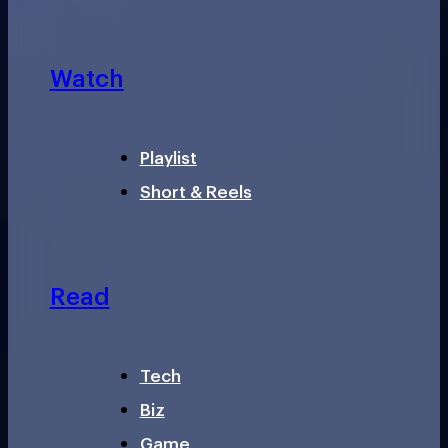
Watch
Playlist
Short & Reels
Read
Tech
Biz
Game