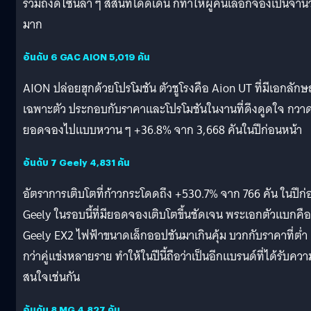
รวมถึงดีไซน์ล้ำ ๆ สีสันที่โดดเด่น ก็ทำให้ผู้คนเลือกจองเป็นจำ
มาก
อันดับ 6 GAC AION 5,019 คัน
AION ปล่อยฮุกด้วยโปรโมชัน ตัวชูโรงคือ Aion UT ที่มีเอกลักษ
เฉพาะตัว ประกอบกับราคาและโปรโมชันในงานที่ดึงดูดใจ กวา
ยอดจองไปแบบหวาน ๆ +36.8% จาก 3,668 คันในปีก่อนหน้า
อันดับ 7 Geely 4,831 คัน
อัตราการเติบโตที่ก้าวกระโดดถึง +530.7% จาก 766 คัน ในปีก่
Geely ในรอบนี้ที่มียอดจองเติบโตขึ้นชัดเจน พระเอกตัวแบกคือ
Geely EX2 ไฟฟ้าขนาดเล็กออปชันมาเกินคุ้ม บวกกับราคาที่ต่ำ
กว่าคู่แข่งหลายราย ทำให้ในปีนี้ถือว่าเป็นอีกแบรนด์ที่ได้รับควา
สนใจเช่นกัน
อันดับ 8 MG 4,827 คัน