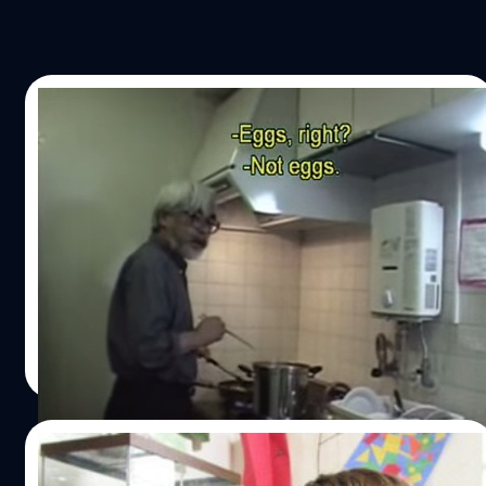
10/01/2015
วันวานยังหวาน! อ.ฮายาโอะ มิยาซากิ โชว์สกิล
ทำราเมงเลี้ยงทีมงานสตูดิโอจิบลิสุดฟรุ๊งฟริ๊ง
สำหรับสาวกแอนิเมชันจากค่าย Studio Ghibli คงไม่มีใครไม่รู้
จัก ฮายาโอะ มิยาซากิ ผู้กำกับคนดังแห่งวงการการ์ตูนญี่ปุ่น
ซึ่งในวันนี้เราจะย้อนกลับไปดูวันวานของเขากับฝีมือการทำรา
เมงในสตูดิโอกัน
ณัฐพันธ์ ส่งวิรุฬห์
| 4227 days ago
Read More
10/12/2014