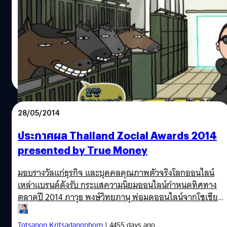
เพลงเกาหลีที่สร้างกระแสท่าเต้นควบม้าดังไปทั่วโลกอย่าง
Gungnam Style ของ Psy ดังเปรี้ยงตั้งแต่เมื่อประมาณ 2 ปีที่
แล้ว มาจวบจนถึงวันนี้ คลิปกังนัมสไตล์ได้มียอดวิวทะลุ 2 พัน
ล้านครั้งไปเป็นที่เรียบร้อยแล้ว เมื่อวันศุกร์ที่ 30 พฤษภาคม
2014 ที่ผ่านมา
Anurat Klikrom
| 4450 days ago
Read More
28/05/2014
ประกาศผล Thailand Zocial Awards 2014
presented by True Money
มอบรางวัลแก่ธุรกิจ และบุคคลคุณภาพตัวจริงโลกออนไลน์
เหล่าแบรนด์ดังรับ กระแสความนิยมออนไลน์กำหนดทิศทาง
ตลาดปี 2014 ภาวุธ พงษ์วิทยภานุ พ่อมดออนไลน์จากโซเชียล
อิงค์(Zocial inc) จัดงาน Thailand Zocial Awards 2014
presented by True Money แจกรางวัลให้แก่นักธุรกิจและ
Totsapon Kritsadangphorn
| 4455 days ago