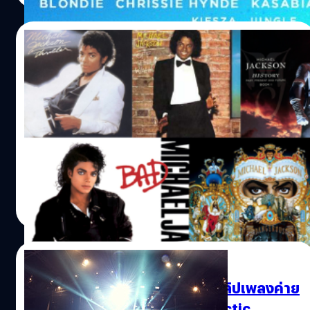
25/06/2014
ครบรอบ 5 ปีการจากไปของ Michael
Jackson
ในวันนี้ (วันที่ 25 มิถุนายน) เมื่อ 5 ปีก่อน ถือได้ว่าเป็นวันที่แฟน
ๆ ของ ราชาเพลง POP อันดับ 1 ของโลก ไมเคิล แจ็กสัน ได้
จากไปเนื่องจากประสบภาวะหัวใจล้มเหลว ณ ที่พักของเขาใน
นครลอสแอนเจลิส สร้างความโศกเศร้าเสียใจให้กับเหล่าแฟน
เพลงของเขาเป็นอย่างมาก ซึ่งในวันนี้ก็เป็นวันครบรอบ 5 ปีที่
Totsapon Kritsadangphorn
| 4426 days ago
เขาได้จากไปอย่างไม่มีวันกลับมา ทางเราจึงขอรวบรวมประวัติ
Read More
เกี่ยวกับไมเคิล แจ็คสัน แบบย่อมาให้ทุก ๆ ท่าน ณ ที่นี้
20/06/2014
เจรจาไม่ลงตัว! ยูทูปเตรียมแบนคลิปเพลงค่าย
อินดี้แล้ว Adele-Radiohead-Arctic