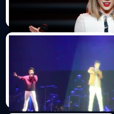
อัลบั้มล่าสุด “1989” ขึ้นบริการออนไลน์อื่นๆ
เอกพล ชูเชิด
| 4277 days ago
Read More
03/11/2014
ด้วยเทคโนโลยีโฮโลแกรม พา “บิ๊ก D2B” กลับ
มาเซอร์ไพรส์แฟนๆ บนเวทีอีกครั้ง
เมื่อวันที่ 2 พฤศจิกายนที่ผ่านมา มีคอนเสิร์ตใหญ่ "คิดถึง D2B
LIVE Concert 2014" เป็นการรวมตัวอีกครั้งของบอยแบนด์ชื่อ
ดังแห่งยุค 90 และงานนี้ทาง RS ได้เซอร์ไพรส์แฟนเพลงนับ
หมื่นด้วยการพา "บิ๊ก D2B" สมาชิกของวงผู้ล่วงลับไปแล้วกลับ
ขึ้นมาแสดงสดบนเวทีอีกครั้ง
Anurat Klikrom
| 4295 days ago
Read More