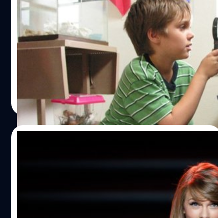
นิตยสารไทม์จัด 10 อันดับหนังสุดเมพสุดติ่ง-
สุดกากประจำปี 2014 ออกมาแล้ว
ใกล้จะผ่านพ้นปี 2014 ไปแล้ว นิตยสารไทม์เลยเปิดเผยผลการ
จัดอันดับหนังแห่งปีออกมา 10 อันดับหนังดีที่สุดและแย่ที่สุด
โดยจะมีเซอร์ไพรส์เหมือนอย่างเคยหรือไม่ เราไปดูกัน
ณัฐพันธ์ ส่งวิรุฬห์
| 4259 days ago
Read More
21/11/2014
เพราะเธอสวยเริ่ด Taylor Swift ถอดเพลง
ออกจากบริการ Music Streaming
กลายเป็นประเด็นร้อนในวงการเพลง เมื่อนักร้องดังอย่าง
Taylor Swift ดึงเพลงทั้งหมดของเธอออกจาก Spotify
บริการสตรีมเพลงออนไลน์ชื่อดังของอเมริกา และไม่ได้ส่ง