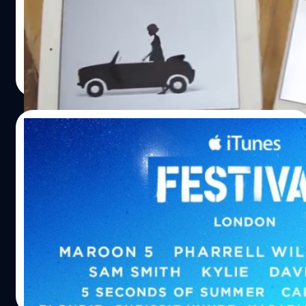
เป็นผู้กำกับโฆษณาชาวญี่ปุ่น (MV นี้ถ่ายทำที่ญี่ปุ่นด้วยเช่นกัน)
ไม่ต้องใช้นักแสดงระดับ พระเอก-นางเอก แต่มี Apple device
เรื่องของการทำวิดีโอที่มีความ creative สูงของวง OK GO เคย
ทั้งหมด 14 ตัวก็ทำมิวสิควิดีโอเจ๋งๆได้แล้ว
มีประเด็นกับทาง Apple ที่ทำโฆษณาเปิดตัว iPhone 6 ที่ชื่อ
"Perspective" เมื่อเดือนกันยายนที่ผ่านมา ที่ใช้วิธีการนำเสนอ
DHANES KAEWMANEE
| 4336 days ago
เหมือนกับ MV เพลง The Writing's On the Wall
Read More
http://www.youtube.com/watch?v=c0805VTeIKA
21/07/2014
Apple จะจัดมหกรรมคอนเสิร์ต iTunes
Festival 2014 ที่ลอนดอน นำโดย วง Maroon
5 และ Pharrell Williams
Apple กำลังจะจัดมหกรรมคอนเสิร์ต iTunes Festival 2014
ณ กรุงลอนดอน ประเทศอังกฤษ ซึ่งเต็มไปด้วยศิลปินชื่อดัง
กว่า 50 วงได้
DHANES KAEWMANEE
| 4400 days ago
Read More