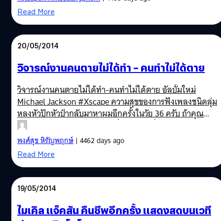
บุคคลที่ประสบความสำเร็จในโลกออนไลน์ตลอดปีที่ผ่านมา
Read More
พร้อมวิเคราะห์ทิศทางการตลาดจากกระแสความนิยมและ
พฤติกรรมการใช้งานของผู้บริโภคบน Social Media
20/05/2014
วิจารณ์งานคนตายไม่ได้ทำ – คนทำไม่ได้ตาย
วิจารณ์งานคนตายไม่ได้ทำ-คนทำไม่ได้ตาย อัลบั้มใหม่
Michael Jackson #Xscape ความสุขของการฟังเพลงชนิดลุ่ม
หลงหัวปักหัวปำกลับมาหาผมอีกครั้งในวัย 36 ครับ ถ้าคุณ
สังเกตตัวเองนะ.. ทุกคนแหละที่จะมีเพลงที่ชอบจริง ๆ ผ่านเข้า
มาในชีวิตเป็นระยะ ๆ กันอยู่แล้ว แต่เพลงที่ “อยากฟังแล้วฟัง
พงศ์สุข หิรัญพฤกษ์
| 4462 days ago
อีก” จะนานๆทีปีหน ยิ่งถ้าอายุมากขึ้นโอกาสโดนเพลงยุคใหม่
Read More
ๆ ก็จะลดน้อยถอยลงเรื่อย ๆ เนื่องจากมนุษย์เราผูกพันกับยุค
สมัย โตมาแบบไหน เราก็ชอบแบบนั้น ยุคใครยุคมัน บังคับกัน
ไม่ได้ครับของแบบนี้
19/05/2014
ไมเคิล แจ็คสัน คืนชีพอีกครั้ง แสดงสดบนเวที