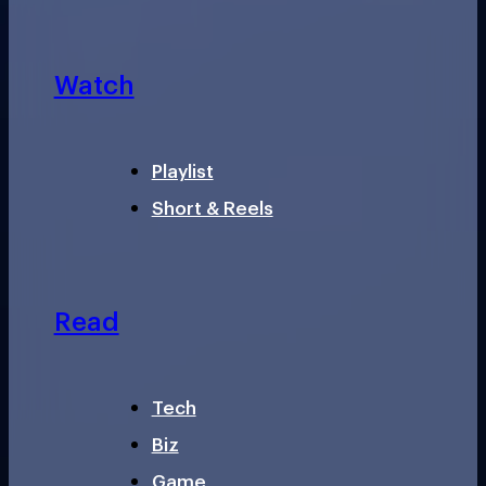
Watch
Playlist
Short & Reels
Read
Tech
Biz
Game