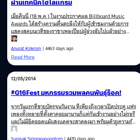
ผ่านเทคนิคโฮโลแกรม
เมื่อคืนนี้ (18 พ.ค.) ในงานประกาศผล Billboard Music
Awards ได้สร้างความตื่นตะลึงให้กับผู้เข้าชมงานด้วยการ
แสดงสดบนเวทีของราชาเพลงป๊อปผู้ล่วงลับไปแล้วอย่าง
ไมเคิล แจ็คสัน ผ่านเทคนิคแสดงภาพแบบโฮโลแกรม
Anurat Klikrom
| 4463 days ago
Read More
12/05/2014
#G16Fest มหกรรมรวมพลคนพันธุ์ร็อค!
จากวันแรกที่ขายบัตรจนวันงาน ที่เพียงถึงเวลาเปิดประตู แฟร
เพลงทั้งหลายที่ตั้งตาคอยมานานก็แห่กันเข้างานอย่างไม่รอรี
และไม่มีอิดออดแม้แสงแดดจะสาดลงมา พร้อมด้วยความร้อน
ที่เรียกได้ว่า "ระอุ" ไม่แพ้ความร็อคจาก 14 วง ที่จะขึ้นเล่นใน
วันนี้เลยทีเดียว
Surasak Siriprapasoontorn
| 4470 days ago