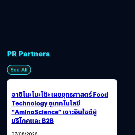
PR Partners
See All
อายิโนะโมะโต๊ะ เผยยุทธศาสตร์ Food
Technology ชูเทคโนโลยี
“AminoScience” เจาะอินไซต์ผู้
บริโภคและ B2B
07/08/2026