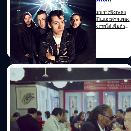
Monkeys โดนด้วย
ภายหลังจากยูทูปได้ตัดสินใจปรับเปลี่ยนรูปแบบการฟังเพลง
ใหม่ ให้เป็นระบบสมัครสมาชิก ซึ่งจะทำให้ศิลปินและค่ายเพลง
ที่ตอบรับข้อเสนอของยูทูปนั้นจะได้รับส่วนแบ่งรายได้เพิ่มด้วย
แต่ในขณะเดียวกัน การเจรจาระหว่างยูทูปกับค่ายเพลงขนาด
เล็กนั้นกลับไม่ราบรื่น และทำให้ยูทูปเตรียมตัดสินใจบล็อค
ณัฐพันธ์ ส่งวิรุฬห์
| 4432 days ago
คลิปเพลงของศิลปินที่ไม่สามารถตกลงข้อเสนอได้ชั่วคราว
Read More
11/06/2014
แฮงค์กันไม่หยุด! กับ Hangover – PSY feat.
Snoop Dogg 3 วัน 33 ล้าน?!
จาก Gangnam style จน Gentle man ตอนนี้มา Hangover ! 3
วัน 33 ล้าน views บน Youtube !
Chanasta Amalasathen
| 4440 days ago