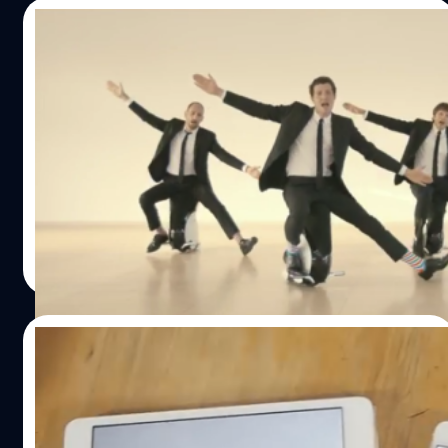
27/10/2014
ชม MV สุดเจ๋ง “I Won’t Let You Down”
เพลงใหม่จากวง OK GO
คือต้องยอมรับแล้วว่าเมื่อไหร่ที่วง OK GO ปล่อยซิงเกิ้ลใหม่
ออกมา ทุกคนจะคอยดูว่าจะทำมิวสิควิดีโออะไรออกมา เพราะ
ทุกเพลงของวงนี้จะมีเทคนิคการถ่ายทำที่สุดแปลกแหวกแนว
และทำให้ได้ภาพที่เล่าเรื่องราวได้อย่างน่าจับตามองไปตลอด
ทั้งเพลง และนี่คือ MV ตัวใหม่ล่าสุดจากวงนี้
Anurat Klikrom
| 4302 days ago
http://www.youtube.com/watch?v=u1ZB_rGFyeU เรียก
Read More
ได้ว่าน่าทึ่งกับการถ่ายทำมากๆ ที่เป็นการถ่ายแบบ Long Shot
เทคเดียวจบ จนดูแล้วไม่รู้ว่ากว่าจะได้แบบสมบูรณ์ต้องถ่าย
ใหม่กันกี่ครั้งถึงจะได้ (ดูในคลิปตอนต้นจะเห็นที่เสลทก่อนเริ่ม
23/09/2014
ถ่ายทำเป็นเทคที่ 127!) ทุกคนใน MV นี่จะนั่งรถสกูตเตอร์แบบ
ล้อเดียวที่เคลื่อนที่ได้อย่างอิสระ และมีการแปรอักษรโดยใช้
Music Video เด็ดจริง ครีเอทจริง ไม่ใช้สลิง
ร่มและมุมกล้องมุมสูงที่ถ่ายด้วย Drone ทำให้เหมือนกับป้าย
ไม่มีนักแสดง มีแต่อุปกรณ์จาก Apple ทั้งหมด
ไฟ LED ขนาดยักษ์ โดยที่ MV ตัวนี้กำกับ Morihiro Harano
14 ชิ้น