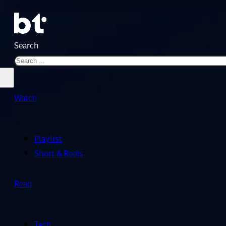
Search
Watch
Playlist
Short & Reels
Read
Tech