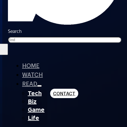
Search
HOME
WATCH
READ
Tech
CONTACT
Biz
Game
Life