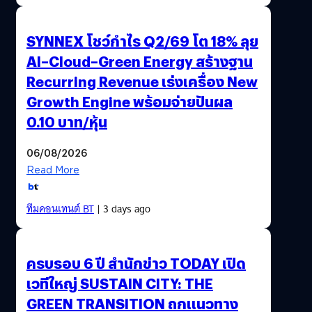
SYNNEX โชว์กำไร Q2/69 โต 18% ลุย
AI–Cloud–Green Energy สร้างฐาน
Recurring Revenue เร่งเครื่อง New
Growth Engine พร้อมจ่ายปันผล
0.10 บาท/หุ้น
06/08/2026
Read More
ทีมคอนเทนต์ BT
| 3 days ago
ครบรอบ 6 ปี สำนักข่าว TODAY เปิด
เวทีใหญ่ SUSTAIN CITY: THE
GREEN TRANSITION ถกแนวทาง