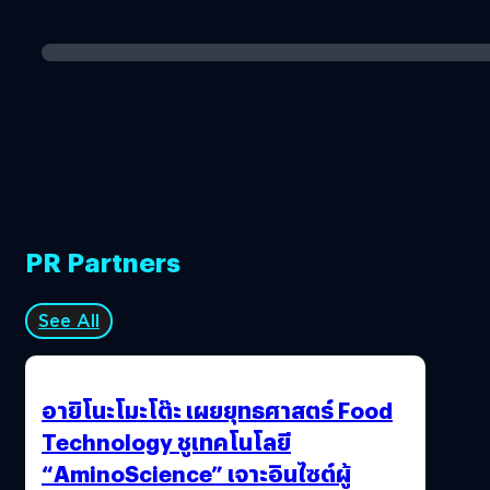
PR Partners
See All
อายิโนะโมะโต๊ะ เผยยุทธศาสตร์ Food
Technology ชูเทคโนโลยี
“AminoScience” เจาะอินไซต์ผู้