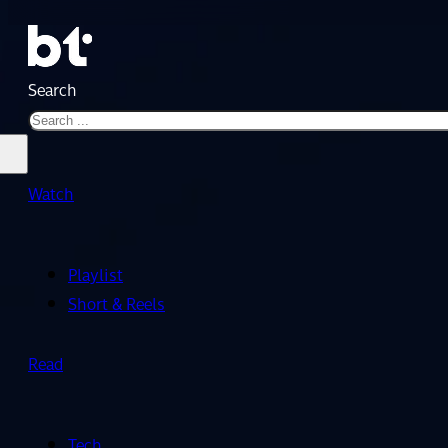
Search
Watch
Playlist
Short & Reels
Read
Tech