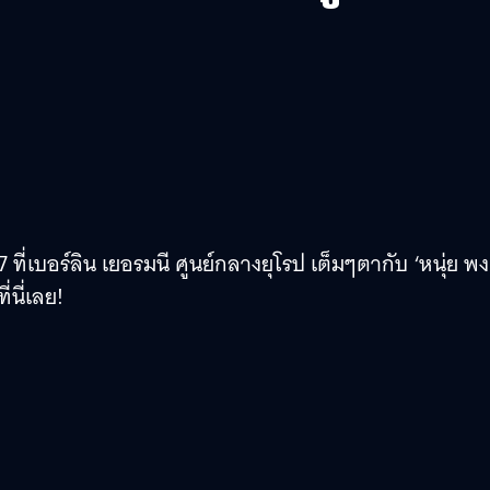
ี่เบอร์ลิน เยอรมนี ศูนย์กลางยุโรป เต็มๆตากับ ‘หนุ่ย พง
่นี่เลย!