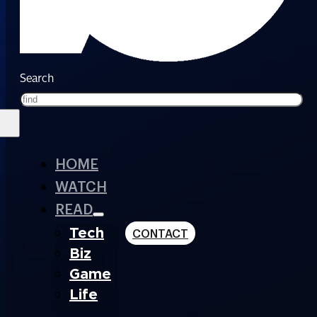
Search
HOME
WATCH
READ
Tech
CONTACT
Biz
Game
Life