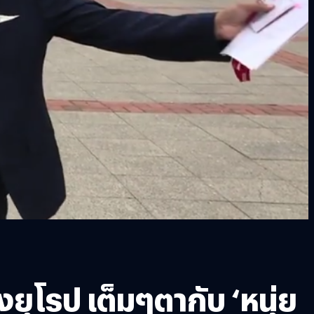
ยุโรป เต็มๆตากับ ‘หนุ่ย