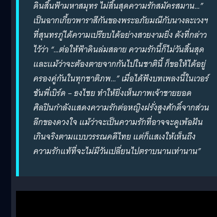
ดินสิ้นฟ้ามหาสมุทร ไม่สิ้นสุดความรักสมัครสมาน…”
เป็นฉากเกี้ยวพาราสีกันของพระอภัยมณีกับนางละเวงฯ
ที่สุนทรภู่ได้ความเปรียบได้อย่างสวยงามยิ่ง ดังที่กล่าว
ไว้ว่า “…ต่อให้ฟ้าดินล่มสลาย ความรักนี้ก็ไม่วันสิ้นสุด
และแม้ว่าจะต้องตายจากกันไปในชาตินี้ ก็ขอให้ได้อยู่
ครองคู่กันในทุกชาติภพ…” เมื่อได้ฟังบทเพลงนี้ในเวอร์
ชันพี่เบิร์ด – ธงไชย ทำให้ยิ่งเห็นภาพเจ้าชายยอด
ศิลปินกำลังแสดงความรักต่อหญิงฝรั่งสูงศักดิ์จากส่วน
ลึกของดวงใจ แม้ว่าจะเป็นความรักที่อาจจะดูเพ้อฝัน
เกินจริงตามแบบวรรณคดีไทย แต่ก็แสเงให้เห็นถึง
ความรักแท้ที่จะไม่มีวันเปลี่ยนไปตราบนานเท่านาน”