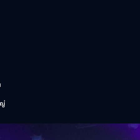
ม
หญ่