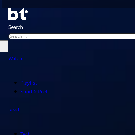
Search
Watch
Playlist
Short & Reels
Read
Tech