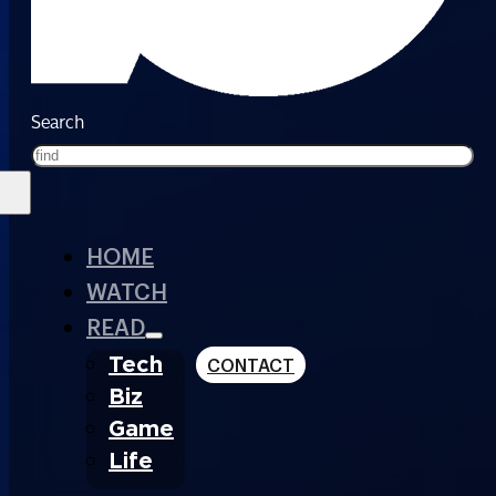
Search
HOME
WATCH
READ
Tech
CONTACT
Biz
Game
Life