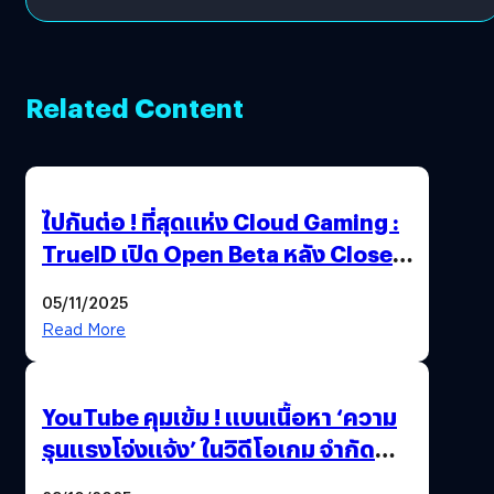
Related Content
ไปกันต่อ ! ที่สุดแห่ง Cloud Gaming :
TrueID เปิด Open Beta หลัง Close
Beta Test ในงาน gamescom asia x
05/11/2025
Thailand Game Show 2025 ทะลุ 15
Read More
ล้านครั้ง
YouTube คุมเข้ม ! แบนเนื้อหา ‘ความ
รุนแรงโจ่งแจ้ง’ ในวิดีโอเกม จำกัด
อายุผู้ชมที่ต่ำกว่า 18 ปี