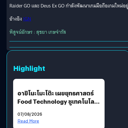
Raider GO และ Deus Ex GO กำลังพัฒนาเกมมือถือเกมใหม่อยู
อ้างอิง
IGN
พิสูจน์อักษร : สุชยา เกษจำรัส
Highlight
อายิโนะโมะโต๊ะ เผยยุทธศาสตร์
Food Technology ชูเทคโนโลยี
“AminoScience” เจาะอินไซต์ผู้
07/08/2026
บริโภคและ B2B
Read More