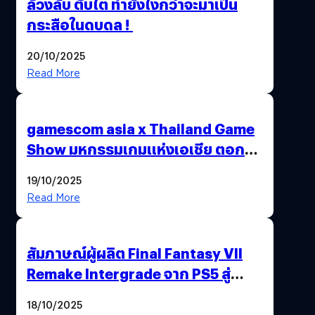
ล้วงลับ ตับไต ทำยังไงกว่าจะมาเป็น
กระสือในดบดล !
20/10/2025
Read More
gamescom asia x Thailand Game
Show มหกรรมเกมแห่งเอเชีย ตอกย้ำ
ไทยสู่ศูนย์กลางเกมภูมิภาค รมว.
19/10/2025
พาณิชย์ร่วมชูความสำเร็จ
Read More
สัมภาษณ์ผู้ผลิต Final Fantasy VII
Remake Intergrade จาก PS5 สู่
Nintendo Switch 2
18/10/2025