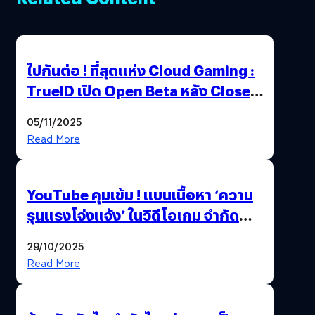
ไปกันต่อ ! ที่สุดแห่ง Cloud Gaming :
TrueID เปิด Open Beta หลัง Close
Beta Test ในงาน gamescom asia x
05/11/2025
Thailand Game Show 2025 ทะลุ 15
Read More
ล้านครั้ง
YouTube คุมเข้ม ! แบนเนื้อหา ‘ความ
รุนแรงโจ่งแจ้ง’ ในวิดีโอเกม จำกัด
อายุผู้ชมที่ต่ำกว่า 18 ปี
29/10/2025
Read More