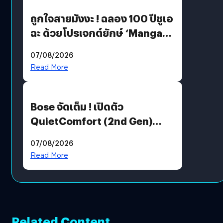
ถูกใจสายมังงะ ! ฉลอง 100 ปีชูเอ
ฉะ ด้วยโปรเจกต์ยักษ์ ‘Manga
Million’ เปิดให้อ่านฟรี 1 ล้านหน้า
07/08/2026
มีภาษาไทยด้วย
Read More
Bose จัดเต็ม ! เปิดตัว
QuietComfort (2nd Gen)
ฟีเจอร์ใหม่เพียบ แต่ราคาเดิม
07/08/2026
Read More
Related Content