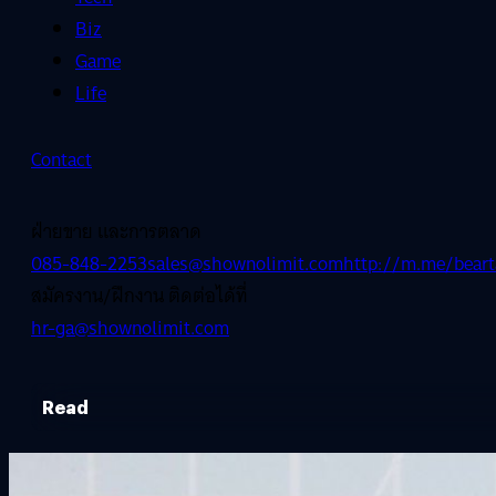
Biz
Game
Life
Contact
ฝ่ายขาย และการตลาด
085-848-2253
sales@shownolimit.com
http://m.me/beart
สมัครงาน/ฝึกงาน ติดต่อได้ที่
hr-ga@shownolimit.com
Read