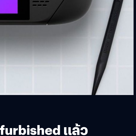
furbished แล้ว