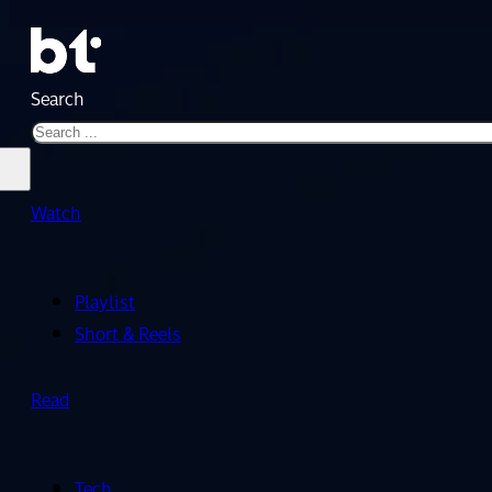
Search
Watch
Playlist
Short & Reels
Read
Tech