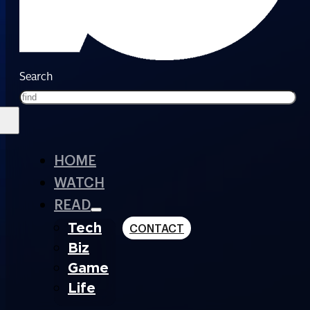
Search
HOME
WATCH
READ
Tech
CONTACT
Biz
Game
Life