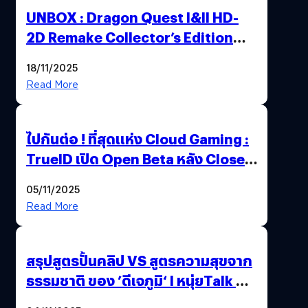
UNBOX : Dragon Quest I&II HD-
2D Remake Collector’s Edition
ปลุกตำนานผู้กล้าโรโตะ ความคลาสสิก
18/11/2025
ที่ควรค่าแก่การสะสม !
Read More
ไปกันต่อ ! ที่สุดแห่ง Cloud Gaming :
TrueID เปิด Open Beta หลัง Close
Beta Test ในงาน gamescom asia x
05/11/2025
Thailand Game Show 2025 ทะลุ 15
Read More
ล้านครั้ง
สรุปสูตรปั้นคลิป VS สูตรความสุขจาก
ธรรมชาติ ของ ’ดีเจภูมิ‘ l หนุ่ยTalk &
Chill