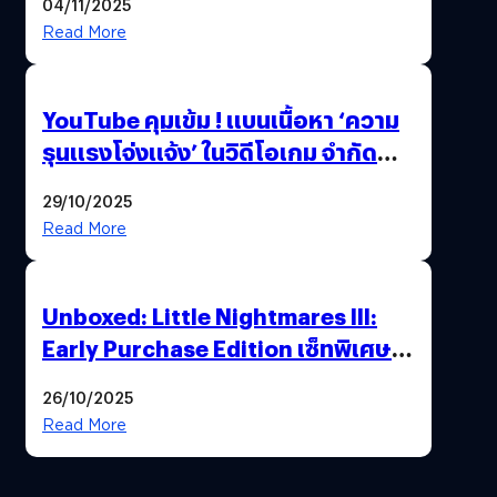
04/11/2025
Read More
YouTube คุมเข้ม ! แบนเนื้อหา ‘ความ
รุนแรงโจ่งแจ้ง’ ในวิดีโอเกม จำกัด
อายุผู้ชมที่ต่ำกว่า 18 ปี
29/10/2025
Read More
Unboxed: Little Nightmares III:
Early Purchase Edition เซ็ทพิเศษที่
แฟนตัวจริงห้ามพลาด !”ร่วมเดินทาง
26/10/2025
ไปด้วยกัน..เอาชนะทุกความเหงาและ
Read More
ความกลัว”