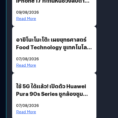
iPhone 17 กะทันหันช่วงสัปดาห์ที่
10 สิงหาคมนี้
09/08/2026
Read More
อายิโนะโมะโต๊ะ เผยยุทธศาสตร์
Food Technology ชูเทคโนโลยี
“AminoScience” เจาะอินไซต์ผู้
07/08/2026
บริโภคและ B2B
Read More
ใช้ 5G ได้แล้ว! เปิดตัว Huawei
Pura 90s Series ชูกล้องซูม
200 MP ในรุ่นท็อป
07/08/2026
Read More