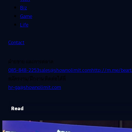
Biz
Game
Life
Contact
ฝ่ายขาย และการตลาด
085-848-2253
sales@shownolimit.com
http://m.me/beart
สมัครงาน/ฝึกงาน ติดต่อได้ที่
hr-ga@shownolimit.com
Read