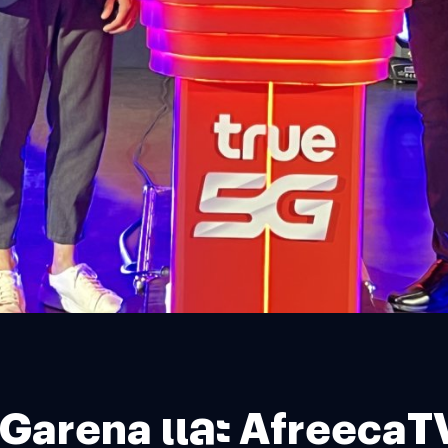
 Garena และ AfreecaTV