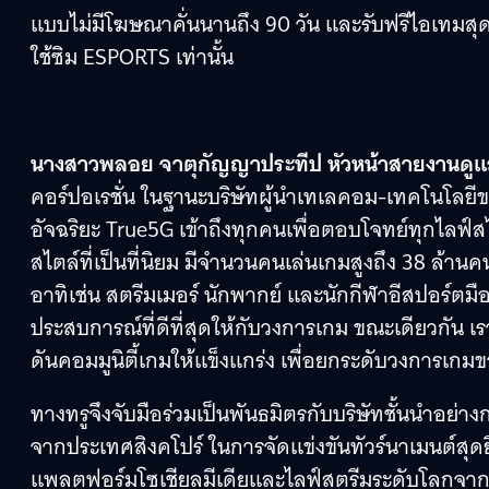
แบบไม่มีโฆษณาคั่นนานถึง 90 วัน และรับฟรีไอเทมสุดพิ
ใช้ซิม ESPORTS เท่านั้น
นางสาวพลอย จาตุกัญญาประทีป หัวหน้าสายงานดูแลป
คอร์ปอเรชั่น ในฐานะบริษัทผู้นำเทเลคอม-เทคโนโลยี
อัจฉริยะ True5G เข้าถึงทุกคนเพื่อตอบโจทย์ทุกไลฟ์สไตล์ใ
สไตล์ที่เป็นที่นิยม มีจำนวนคนเล่นเกมสูงถึง 38 ล้าน
อาทิเช่น สตรีมเมอร์ นักพากย์ และนักกีฬาอีสปอร์ตมือ
ประสบการณ์ที่ดีที่สุดให้กับวงการเกม ขณะเดียวกัน 
ดันคอมมูนิตี้เกมให้แข็งแกร่ง เพื่อยกระดับวงการเก
ทางทรูจึงจับมือร่วมเป็นพันธมิตรกับบริษัทชั้นนำอย่า
จากประเทศสิงคโปร์ ในการจัดแข่งขันทัวร์นาเมนต์สุดยิ
แพลตฟอร์มโซเชียลมีเดียและไลฟ์สตรีมระดับโลกจา