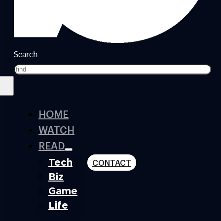
Search
HOME
WATCH
READ
Tech
CONTACT
Biz
Game
Life