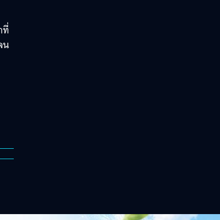
ที่
้จน