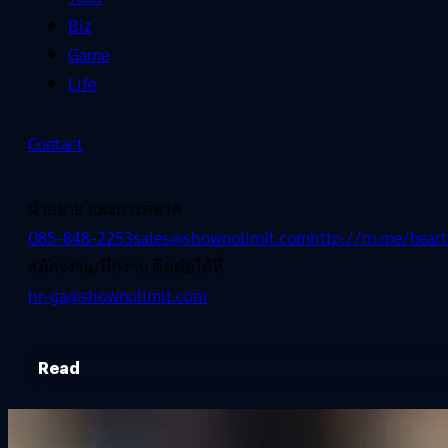
Biz
Game
Life
Contact
ฝ่ายขาย และการตลาด
085-848-2253
sales@shownolimit.com
http://m.me/beart
สมัครงาน/ฝึกงาน ติดต่อได้ที่
hr-ga@shownolimit.com
Read