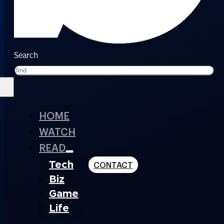
Search
HOME
WATCH
READ
Tech
CONTACT
Biz
Game
Life