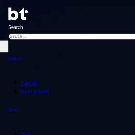
Search
Watch
Playlist
Short & Reels
Read
Tech