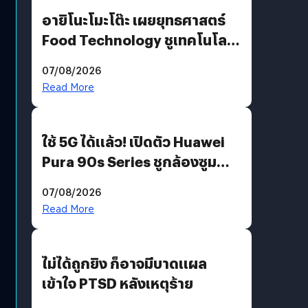
อายิโนะโมะโต๊ะ เผยยุทธศาสตร์
Food Technology ชูเทคโนโลยี
“AminoScience” เจาะอินไซต์ผู้
07/08/2026
บริโภคและ B2B
Read More
ใช้ 5G ได้แล้ว! เปิดตัว Huawei
Pura 90s Series ชูกล้องซูม
200 MP ในรุ่นท็อป
07/08/2026
Read More
ไม่ได้ถูกยิง ก็อาจมีบาดแผล
เข้าใจ PTSD หลังเหตุร้าย