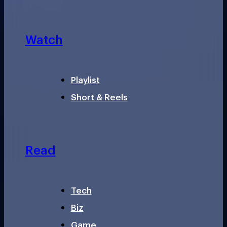
Watch
Playlist
Short & Reels
Read
Tech
Biz
Game