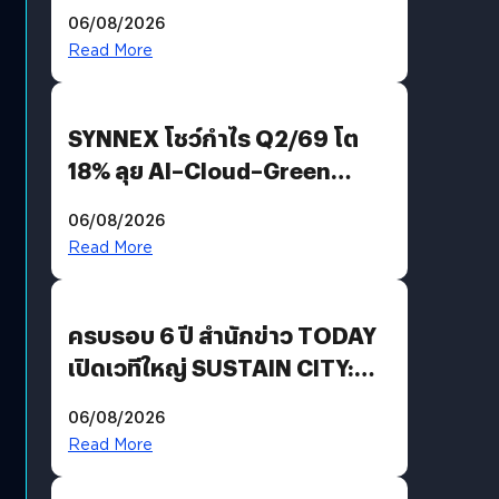
Demis Hassabis ลุยพัฒนา
06/08/2026
AGI
Read More
SYNNEX โชว์กำไร Q2/69 โต
18% ลุย AI–Cloud–Green
Energy สร้างฐาน Recurring
06/08/2026
Revenue เร่งเครื่อง New
Read More
Growth Engine พร้อมจ่าย
ปันผล 0.10 บาท/หุ้น
ครบรอบ 6 ปี สำนักข่าว TODAY
เปิดเวทีใหญ่ SUSTAIN CITY:
THE GREEN TRANSITION ถก
06/08/2026
แนวทางปรับตัวสู่เศรษฐกิจสี
Read More
เขียวอย่างยั่งยืน