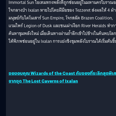
Immortal Sun ไอเทมทรงพลังที่ถูกซ่อนอยู่ในมหานครโบราณอย
ใจกลางป่า Ixalan หายไปโดยฝีมือของ Tezzeret ส่งผลให้ 4 ฝ่
มนุษย์กับไดโนเสาร์ Sun Empire, โจรสลัด Brazen Coalition,
แวมไพร์ Legion of Dusk และชนเผ่าเงือก River Heralds ทำก
ค้นหาขุมพลังใหม่ เมื่อเดินทางผ่านถ้ำลึกเข้าไปข้างในค้นพบโล
ใต้พิภพซ่อนอยู่ใน Ixalan การแย่งชิงขุมพลังโบราณได้เริ่มต้นขึ้
ขอขอบคุณ Wizards of the Coast กับของที่ระลึกสุดพิเ
จากชุด The Lost Caverns of Ixalan