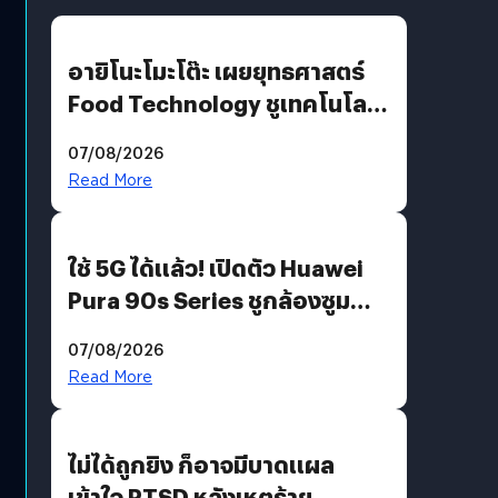
อายิโนะโมะโต๊ะ เผยยุทธศาสตร์
Food Technology ชูเทคโนโลยี
“AminoScience” เจาะอินไซต์ผู้
07/08/2026
บริโภคและ B2B
Read More
ใช้ 5G ได้แล้ว! เปิดตัว Huawei
Pura 90s Series ชูกล้องซูม
200 MP ในรุ่นท็อป
07/08/2026
Read More
ไม่ได้ถูกยิง ก็อาจมีบาดแผล
เข้าใจ PTSD หลังเหตุร้าย