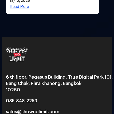
18/10/2025
สวยฉ่ำ !
Read More
6 th floor, Pegasus Building, True Digital Park 101,
Bang Chak, Phra Khanong, Bangkok
10260
085-848-2253
sales@shownolimit.com