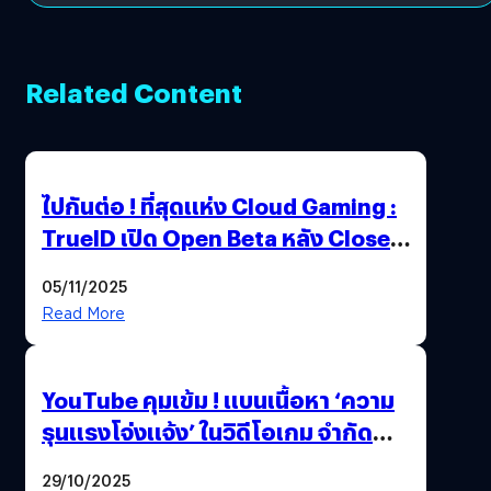
Related Content
ไปกันต่อ ! ที่สุดแห่ง Cloud Gaming :
TrueID เปิด Open Beta หลัง Close
Beta Test ในงาน gamescom asia x
05/11/2025
Thailand Game Show 2025 ทะลุ 15
Read More
ล้านครั้ง
YouTube คุมเข้ม ! แบนเนื้อหา ‘ความ
รุนแรงโจ่งแจ้ง’ ในวิดีโอเกม จำกัด
อายุผู้ชมที่ต่ำกว่า 18 ปี
29/10/2025