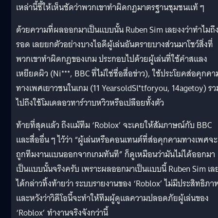
เหล่านี้ชี้ให้เห็นชัดว่าพวกเขาทำผิดกฎมาตรฐานชุมชนแท้ ๆ
ด้วยความที่ผลออกมาเป็นแบบนั้น Ruben Sim เลยงงว่าทำไมถึ
รอด เลยยกตัวอย่างบางไอดีผู้เล่นอันตรายบางส่วนมาโชว์สิ่งที่
พวกเขาทำผิดกฎของเกม ประกอบไปด้วยผู้เล่นที่ใช้คำสแลง
เหยียดผิว (Ni***, BBC ที่ไม่ใช่ชื่อสื่อข่าว), ใช้ประโยคส่อคุกคา
ทางเพศเยาวชนในเกม (11 YearsoldSl*tforyou, 14agetoy) รว
ไปถึงใช้โมเดลอวทาร์วาบหวิวหรือเปลือยทั้งตัว
ท้ายที่สุดแล้ว ถึงแม้ทีม ‘Roblox’ จะเคยให้สัมภาษณ์กับ BBC
และสื่ออื่น ๆ ไว้ว่า “ผู้เล่นหรือคอนเทนต์ที่ส่อคุกคามทางเพศจะ
ถูกทีมงานแบนออกจากเกมทันที” ก็ดูเหมือนว่ามันไม่ได้ออกมา
เป็นแบบนั้นจริงครับ เพราะผลออกมาเป็นแบบนี้ Ruben Sim เล
ได้กล่าวทิ้งท้ายว่า ระบบรายงานของ ‘Roblox’ ไม่มีประสิทธิภา
และหวังว่าวิดีโอนี้จะทำให้ทีมผู้ดูแลความปลอดภัยผู้เล่นของ
‘Roblox’ ทำงานจริงจังกว่านี้