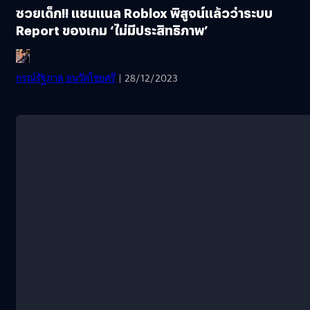
ซวยเด็ก!! แชนแนล Roblox พิสูจน์แล้วว่าระบบ
Report ของเกม ‘ไม่มีประสิทธิภาพ’
กรณ์รัฐภาส ธนวัตไชยศรี
| 28/12/2023