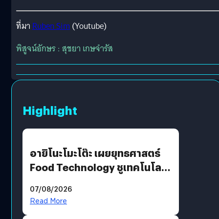
ที่มา
Ruben Sim
(Youtube)
พิสูจน์อักษร : สุชยา เกษจำรัส
Highlight
อายิโนะโมะโต๊ะ เผยยุทธศาสตร์
Food Technology ชูเทคโนโลยี
“AminoScience” เจาะอินไซต์ผู้
07/08/2026
บริโภคและ B2B
Read More