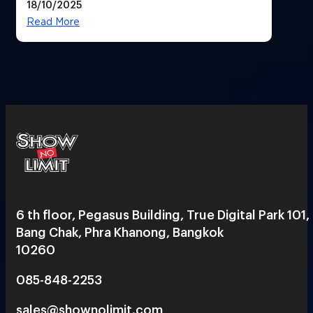
18/10/2025
สวยฉ่ำ !
Read More
6 th floor, Pegasus Building, True Digital Park 101,
Bang Chak, Phra Khanong, Bangkok
10260
085-848-2253
sales@shownolimit.com