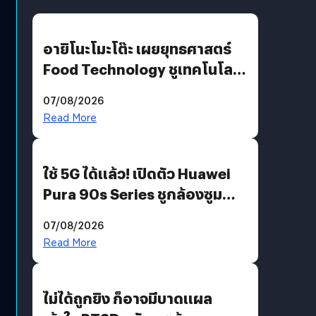
อายิโนะโมะโต๊ะ เผยยุทธศาสตร์
Food Technology ชูเทคโนโลยี
“AminoScience” เจาะอินไซต์ผู้
07/08/2026
บริโภคและ B2B
Read More
ใช้ 5G ได้แล้ว! เปิดตัว Huawei
Pura 90s Series ชูกล้องซูม
200 MP ในรุ่นท็อป
07/08/2026
Read More
ไม่ได้ถูกยิง ก็อาจมีบาดแผล