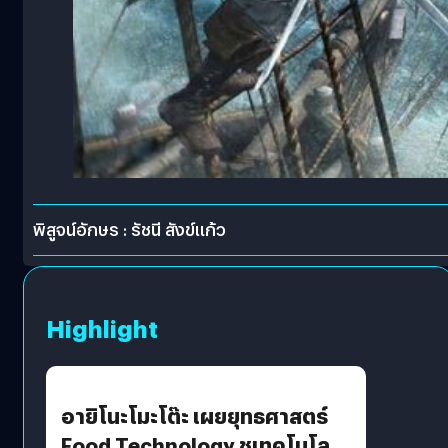
พิสูจน์อักษร : รัชนี สังข์แก้ว
Highlight
อายิโนะโมะโต๊ะ เผยยุทธศาสตร์
Food Technology ชูเทคโนโลยี