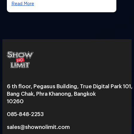
สวยฉ่ำ !
Read More
6 th floor, Pegasus Building, True Digital Park 101,
Bang Chak, Phra Khanong, Bangkok
10260
085-848-2253
sales@shownolimit.com