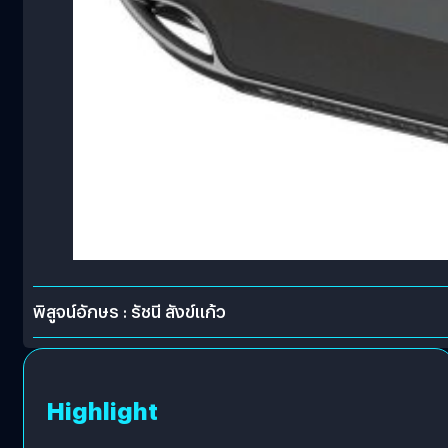
พิสูจน์อักษร : รัชนี สังข์แก้ว
Highlight