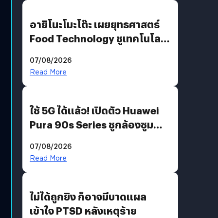
อายิโนะโมะโต๊ะ เผยยุทธศาสตร์
Food Technology ชูเทคโนโลยี
“AminoScience” เจาะอินไซต์ผู้
07/08/2026
บริโภคและ B2B
Read More
ใช้ 5G ได้แล้ว! เปิดตัว Huawei
Pura 90s Series ชูกล้องซูม
200 MP ในรุ่นท็อป
07/08/2026
Read More
ไม่ได้ถูกยิง ก็อาจมีบาดแผล
เข้าใจ PTSD หลังเหตุร้าย