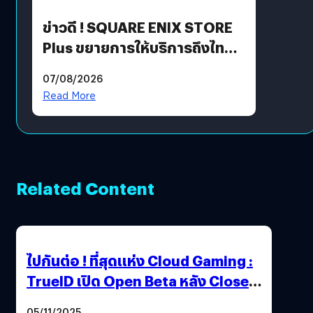
ข่าวดี ! SQUARE ENIX STORE
Plus ขยายการให้บริการถึงไทย
แล้ว ซื้อสินค้าลิขสิทธิ์แท้ได้
07/08/2026
โดยตรง
Read More
Related Content
ไปกันต่อ ! ที่สุดแห่ง Cloud Gaming :
TrueID เปิด Open Beta หลัง Close
Beta Test ในงาน gamescom asia x
05/11/2025