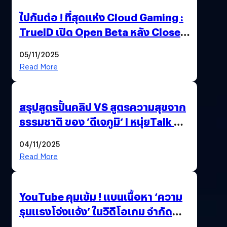
ไปกันต่อ ! ที่สุดแห่ง Cloud Gaming :
TrueID เปิด Open Beta หลัง Close
Beta Test ในงาน gamescom asia x
05/11/2025
Thailand Game Show 2025 ทะลุ 15
Read More
ล้านครั้ง
สรุปสูตรปั้นคลิป VS สูตรความสุขจาก
ธรรมชาติ ของ ’ดีเจภูมิ‘ l หนุ่ยTalk &
Chill
04/11/2025
Read More
YouTube คุมเข้ม ! แบนเนื้อหา ‘ความ
รุนแรงโจ่งแจ้ง’ ในวิดีโอเกม จำกัด
อายุผู้ชมที่ต่ำกว่า 18 ปี