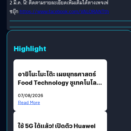
2 มี.ค. นี้! ติดตามรายละเอียดเพิ่มเติมได้ทางเพจเฟ
ซบุ๊ก
https://www.facebook.com/VALORANTth
Highlight
อายิโนะโมะโต๊ะ เผยยุทธศาสตร์
Food Technology ชูเทคโนโลยี
“AminoScience” เจาะอินไซต์ผู้
07/08/2026
บริโภคและ B2B
Read More
ใช้ 5G ได้แล้ว! เปิดตัว Huawei