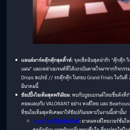
แลนด์มาร์คตุ๊กตุ๊กสุดคิ้วท์:
จุดเช็คอินสุดน่ารัก “ตุ๊กตุ๊ก วิ
แมน” และเหล่าเอเจนท์ที่ได้แรงบันดาลใจมาจากกิจกรร
Drops สเปรย์ // รถตุ๊กตุ๊ก ในรอบ Grand Finals ในวันที่ 
มีนาคมนี้
ช้อปปิ้งไอเท็มสุดพรีเมียม:
พบกับบูธแบรนด์ไทยชื่อดังที่ร่
คอลแลบกับ VALORANT อย่าง หงส์ไทย และ Bearhous
ที่ขนไอเท็มสุดพิเศษมาให้ช้อปกันเฉพาะในงานนี้เท่านั้น!
HongThai ป๊อปอัพสโตร์
:
ยาดมหงส์ไทยเวอร์ชั่นให
สุดจัดจ้าน มาพร้อมกลิ่นหอมชื่นใจ ที่จะปลุกไฟในต