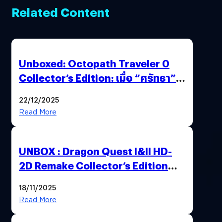
Related Content
Unboxed: Octopath Traveler 0
Collector’s Edition: เมื่อ “ศรัทธา”
และ “โชคชะตา” ถูกผนึกไว้ในกล่อง
22/12/2025
เดียว
Read More
UNBOX : Dragon Quest I&II HD-
2D Remake Collector’s Edition
ปลุกตำนานผู้กล้าโรโตะ ความคลาสสิก
18/11/2025
ที่ควรค่าแก่การสะสม !
Read More